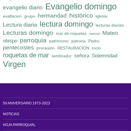
Evangelio domingo
evangelio diario
histórico
hermandad
exaltacion
grupo
iglesia
lectura domingo
Lectura diaria
lecturas diarias
Lecturas domingo
Mateo
mar de roquetas
marmol
parroquia
obispo
patrimonio
patrona
Pedro
pentecostes
procesión
RESTAURACION
rocio
roquetas de mar
señora
Solemnidad
sembrador
Virgen
50 ANIVERSARIO 1973-2023
NOTICIAS
HOJA PARROQUIAL