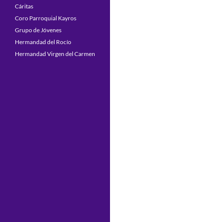
Cáritas
Coro Parroquial Kayros
Grupo de Jóvenes
Hermandad del Rocío
Hermandad Virgen del Carmen