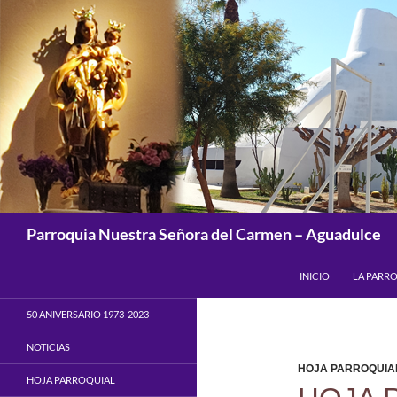
Saltar
al
contenido
Buscar
Parroquia Nuestra Señora del Carmen – Aguadulce
INICIO
LA PARR
50 ANIVERSARIO 1973-2023
NOTICIAS
HOJA PARROQUIA
HOJA PARROQUIAL