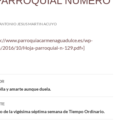
PARROQUIAL NUMERO
ANTONIO JESUS MARTIN ACUYO
tp://www.parroquiacarmenaguadulce.es/wp-
s/2016/10/Hoja-parroquial-n-129.pdf»]
ón
OR
lla y amarte aunque duela.
NTE
 de la vigésima séptima semana de Tiempo Ordinario.