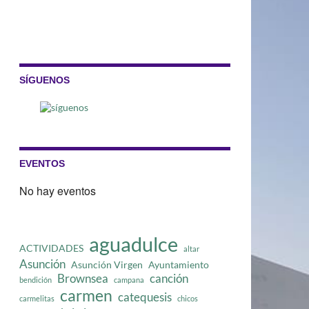
SÍGUENOS
EVENTOS
No hay eventos
aguadulce
ACTIVIDADES
altar
Asunción
Asunción Virgen
Ayuntamiento
Brownsea
canción
bendición
campana
carmen
catequesis
carmelitas
chicos