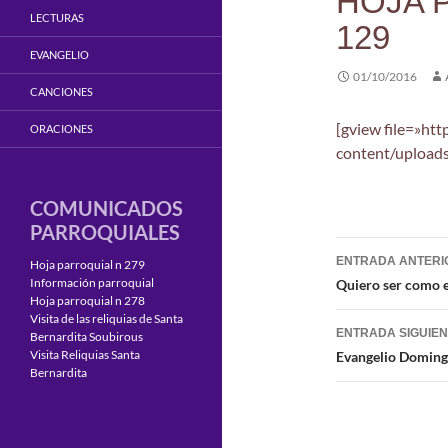
HOJA 
LECTURAS
129
EVANGELIO
01/10/2016
CANCIONES
[gview file=»ht
ORACIONES
content/upload
COMUNICADOS
PARROQUIALES
Navegaci
ENTRADA ANTERI
Hoja parroquial n 279
de
Información parroquial
Quiero ser como e
Hoja parroquial n 278
entradas
Visita de las reliquias de Santa
ENTRADA SIGUIE
Bernardita Soubirous
Visita Reliquias Santa
Evangelio Domingo
Bernardita