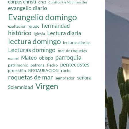
corpus christi
cruz
Cursillos Pre Matrimoniales
evangelio diario
Evangelio domingo
hermandad
exaltacion
grupo
histórico
Lectura diaria
iglesia
lectura domingo
lecturas diarias
Lecturas domingo
mar de roquetas
parroquia
Mateo
obispo
marmol
pentecostes
patrimonio
patrona
Pedro
procesión
RESTAURACION
rocio
roquetas de mar
señora
sembrador
Virgen
Solemnidad