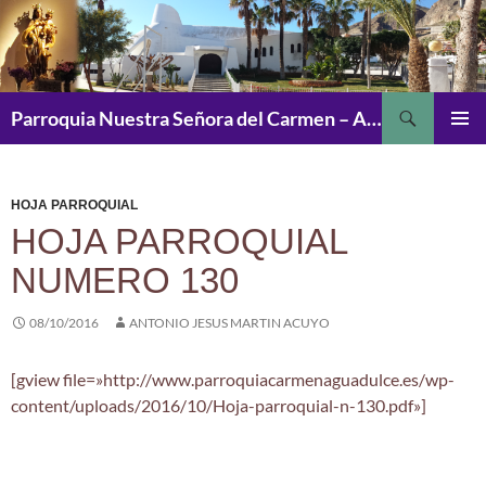
Saltar
al
contenido
Buscar
Parroquia Nuestra Señora del Carmen – Aguadulce
MENÚ
PRINCI
HOJA PARROQUIAL
HOJA PARROQUIAL
NUMERO 130
08/10/2016
ANTONIO JESUS MARTIN ACUYO
[gview file=»http://www.parroquiacarmenaguadulce.es/wp-
content/uploads/2016/10/Hoja-parroquial-n-130.pdf»]