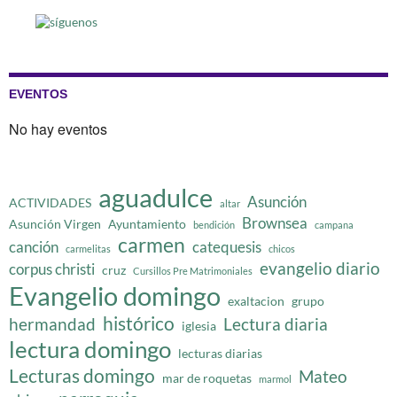
EVENTOS
No hay eventos
aguadulce
Asunción
ACTIVIDADES
altar
Brownsea
Asunción Virgen
Ayuntamiento
bendición
campana
carmen
canción
catequesis
carmelitas
chicos
evangelio diario
corpus christi
cruz
Cursillos Pre Matrimoniales
Evangelio domingo
exaltacion
grupo
histórico
hermandad
Lectura diaria
iglesia
lectura domingo
lecturas diarias
Lecturas domingo
Mateo
mar de roquetas
marmol