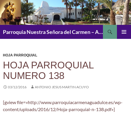
Saltar
al
contenido
Buscar
Parroquia Nuestra Señora del Carmen – Aguadulce
MENÚ
PRINCI
HOJA PARROQUIAL
HOJA PARROQUIAL
NUMERO 138
03/12/2016
ANTONIO JESUS MARTIN ACUYO
[gview file=»http://www.parroquiacarmenaguadulce.es/wp-
content/uploads/2016/12/Hoja-parroquial-n-138.pdf»]