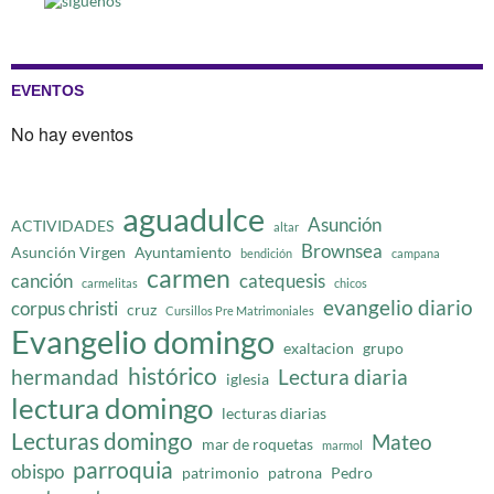
EVENTOS
No hay eventos
aguadulce
Asunción
ACTIVIDADES
altar
Brownsea
Asunción Virgen
Ayuntamiento
bendición
campana
carmen
canción
catequesis
carmelitas
chicos
evangelio diario
corpus christi
cruz
Cursillos Pre Matrimoniales
Evangelio domingo
exaltacion
grupo
histórico
hermandad
Lectura diaria
iglesia
lectura domingo
lecturas diarias
Lecturas domingo
Mateo
mar de roquetas
marmol
parroquia
obispo
patrimonio
patrona
Pedro