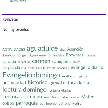
EVENTOS
No hay eventos
aguadulce
Asunción
ACTIVIDADES
altar
Brownsea
Asunción Virgen
Ayuntamiento
bendición
campana
carmen
canción
catequesis
carmelitas
chicos
evangelio diario
corpus christi
cruz
Cursillos Pre Matrimoniales
Evangelio domingo
exaltacion
grupo
histórico
hermandad
Lectura diaria
iglesia
lectura domingo
lecturas diarias
Lecturas domingo
Mateo
mar de roquetas
marmol
parroquia
obispo
patrimonio
patrona
Pedro