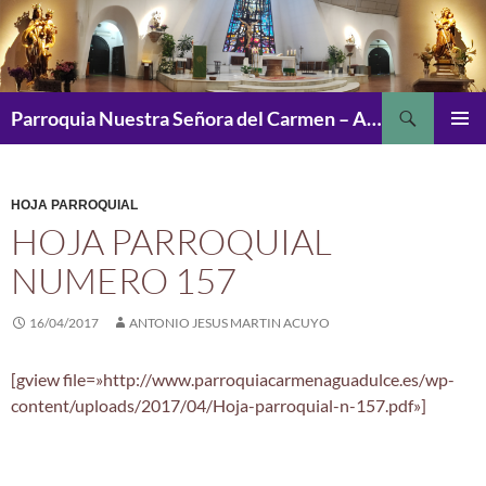
Saltar
al
contenido
Buscar
Parroquia Nuestra Señora del Carmen – Aguadulce
MENÚ
PRINCI
HOJA PARROQUIAL
HOJA PARROQUIAL
NUMERO 157
16/04/2017
ANTONIO JESUS MARTIN ACUYO
[gview file=»http://www.parroquiacarmenaguadulce.es/wp-
content/uploads/2017/04/Hoja-parroquial-n-157.pdf»]