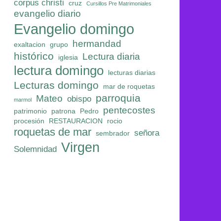
corpus christi
cruz
Cursillos Pre Matrimoniales
evangelio diario
Evangelio domingo
hermandad
exaltacion
grupo
histórico
Lectura diaria
iglesia
lectura domingo
lecturas diarias
Lecturas domingo
mar de roquetas
parroquia
Mateo
obispo
marmol
pentecostes
patrimonio
patrona
Pedro
procesión
RESTAURACION
rocio
roquetas de mar
señora
sembrador
Virgen
Solemnidad