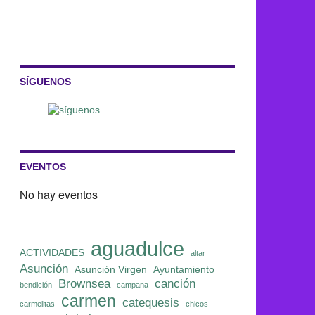
SÍGUENOS
EVENTOS
No hay eventos
aguadulce
ACTIVIDADES
altar
Asunción
Asunción Virgen
Ayuntamiento
Brownsea
canción
bendición
campana
carmen
catequesis
carmelitas
chicos