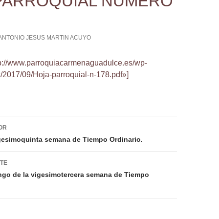
PARROQUIAL NUMERO
ANTONIO JESUS MARTIN ACUYO
ttp://www.parroquiacarmenaguadulce.es/wp-
/2017/09/Hoja-parroquial-n-178.pdf»]
ión
OR
gesimoquinta semana de Tiempo Ordinario.
NTE
go de la vigesimotercera semana de Tiempo