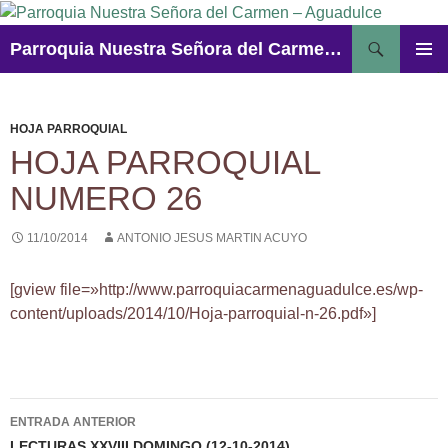
Saltar
al
Buscar
Parroquia Nuestra Señora del Carmen – Aguadulce
contenido
MENÚ
PRINCI
HOJA PARROQUIAL
HOJA PARROQUIAL
NUMERO 26
11/10/2014
ANTONIO JESUS MARTIN ACUYO
[gview file=»http://www.parroquiacarmenaguadulce.es/wp-
content/uploads/2014/10/Hoja-parroquial-n-26.pdf»]
Navegación
ENTRADA ANTERIOR
LECTURAS XXVIII DOMINGO (12-10-2014)