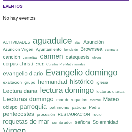
EVENTOS
No hay eventos
aguadulce
Asunción
ACTIVIDADES
altar
Brownsea
Asunción Virgen
Ayuntamiento
bendición
campana
carmen
canción
catequesis
carmelitas
chicos
corpus christi
cruz
Cursillos Pre Matrimoniales
Evangelio domingo
evangelio diario
histórico
hermandad
exaltacion
grupo
iglesia
lectura domingo
Lectura diaria
lecturas diarias
Lecturas domingo
Mateo
mar de roquetas
marmol
parroquia
obispo
patrimonio
patrona
Pedro
pentecostes
procesión
RESTAURACION
rocio
roquetas de mar
señora
Solemnidad
sembrador
Virgen