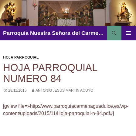
Saltar
al
contenido
Buscar
Parroquia Nuestra Señora del Carmen – Aguadulce
MENÚ
PRINCI
HOJA PARROQUIAL
HOJA PARROQUIAL
NUMERO 84
28/11/2015
ANTONIO JESUS MARTIN ACUYO
[gview file=»http://www.parroquiacarmenaguadulce.es/wp-
content/uploads/2015/11/Hoja-parroquial-n-84.pdf»]