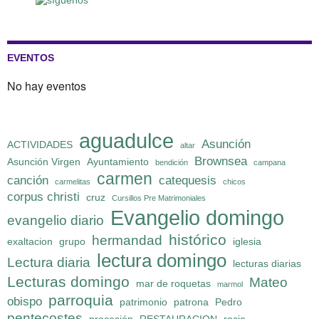
EVENTOS
No hay eventos
aguadulce
Asunción
ACTIVIDADES
altar
Brownsea
Asunción Virgen
Ayuntamiento
bendición
campana
carmen
canción
catequesis
carmelitas
chicos
corpus christi
cruz
Cursillos Pre Matrimoniales
Evangelio domingo
evangelio diario
histórico
hermandad
exaltacion
grupo
iglesia
lectura domingo
Lectura diaria
lecturas diarias
Lecturas domingo
Mateo
mar de roquetas
marmol
parroquia
obispo
patrimonio
patrona
Pedro
pentecostes