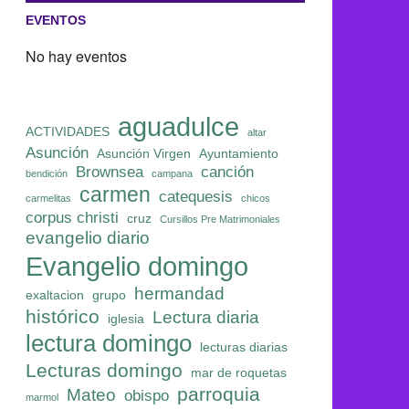
EVENTOS
No hay eventos
aguadulce
ACTIVIDADES
altar
Asunción
Asunción Virgen
Ayuntamiento
Brownsea
canción
bendición
campana
carmen
catequesis
carmelitas
chicos
corpus christi
cruz
Cursillos Pre Matrimoniales
evangelio diario
Evangelio domingo
hermandad
exaltacion
grupo
histórico
Lectura diaria
iglesia
lectura domingo
lecturas diarias
Lecturas domingo
mar de roquetas
parroquia
Mateo
obispo
marmol