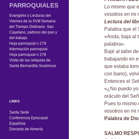
PARROQUIALES
Lo mismo que es
vosotros en mi
Evangelio y Lecturas del
Viernes de la XVIII Semana
Lectura del li
del Tiempo Ordinario. San
Palabra que el 
Cayetano, patrono del pan y
«Anda, baja al t
del trabajo.
Hoja parroquial n 279
palabra».
Información parroquial
Bajé al taller 
Hoja parroquial n 278
trabajando en e
Visita de las reliquias de
Santa Bernardita Soubirous
que estaba torn
con barro), volv
Entonces el Señ
«¿No puedo yo t
oráculo del Seño
LINKS
Pues lo mismo q
vosotros en mi 
Santa Sede
Conferencia Episcopal
Palabra de Dio
Española
Diocesis de Almería
SALMO RESP