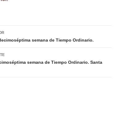
ión
OR
 decimoséptima semana de Tiempo Ordinario.
NTE
ecimoséptima semana de Tiempo Ordinario. Santa