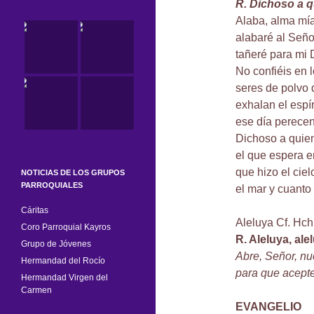
R. Dichoso a q
Alaba, alma mía
alabaré al Seño
tañeré para mi 
No confiéis en l
seres de polvo 
exhalan el espír
ese día perecen
Dichoso a quien
el que espera e
que hizo el cielo
NOTICIAS DE LOS GRUPOS
PARROQUIALES
el mar y cuanto 
Cáritas
Aleluya Cf. Hch
Coro Parroquial Kayros
R. Aleluya, ale
Grupo de Jóvenes
Abre, Señor, nu
Hermandad del Rocío
para que acepte
Hermandad Virgen del
Carmen
EVANGELIO