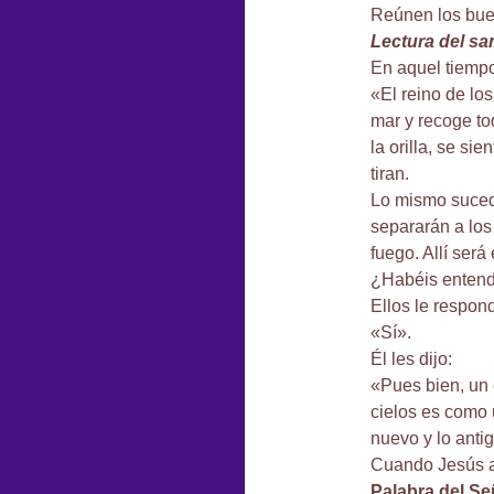
Reúnen los buen
Lectura del s
En aquel tiempo,
«El reino de lo
mar y recoge to
la orilla, se si
tiran.
Lo mismo sucede
separarán a los
fuego. Allí será 
¿Habéis entend
Ellos le respon
«Sí».
Él les dijo:
«Pues bien, un 
cielos es como 
nuevo y lo anti
Cuando Jesús ac
Palabra del Se