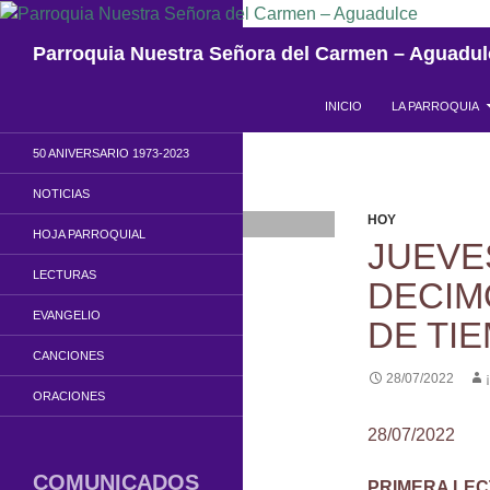
Saltar
al
Buscar
Parroquia Nuestra Señora del Carmen – Aguadul
contenido
INICIO
LA PARROQUIA
50 ANIVERSARIO 1973-2023
NOTICIAS
HOY
HOJA PARROQUIAL
JUEVE
LECTURAS
DECIM
EVANGELIO
DE TI
CANCIONES
28/07/2022
ORACIONES
28/07/2022
COMUNICADOS
PRIMERA LE