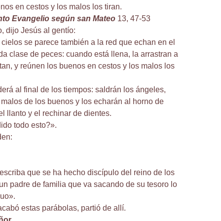
os en cestos y los malos los tiran.
anto Evangelio según san Mateo
13, 47-53
 dijo Jesús al gentío:
s cielos se parece también a la red que echan en el
da clase de peces: cuando está llena, la arrastran a
entan, y reúnen los buenos en cestos y los malos los
rá al final de los tiempos: saldrán los ángeles,
 malos de los buenos y los echarán al horno de
el llanto y el rechinar de dientes.
ido todo esto?».
den:
escriba que se ha hecho discípulo del reino de los
un padre de familia que va sacando de su tesoro lo
guo».
abó estas parábolas, partió de allí.
ñor.