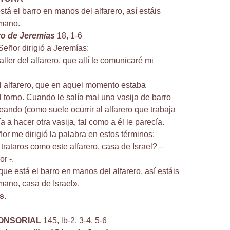
tá el barro en manos del alfarero, así estáis
 mano.
bro de Jeremías
18, 1-6
Señor dirigió a Jeremías:
aller del alfarero, que allí te comunicaré mi
del alfarero, que en aquel momento estaba
l torno. Cuando le salía mal una vasija de barro
eando (como suele ocurrir al alfarero que trabaja
ía a hacer otra vasija, tal como a él le parecía.
or me dirigió la palabra en estos términos:
rataros como este alfarero, casa de Israel? –
r -.
ue está el barro en manos del alfarero, así estáis
mano, casa de Israel».
s.
ONSORIAL
145, lb-2. 3-4. 5-6