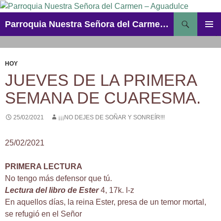
Saltar
al
Buscar
Parroquia Nuestra Señora del Carmen – Aguadulce
contenido
MENÚ
PRINCI
HOY
JUEVES DE LA PRIMERA
SEMANA DE CUARESMA.
25/02/2021
¡¡¡NO DEJES DE SOÑAR Y SONREÍR!!!
25/02/2021
PRIMERA LECTURA
No tengo más defensor que tú.
Lectura del libro de Ester
4, 17k. I-z
En aquellos días, la reina Ester, presa de un temor mortal,
se refugió en el Señor