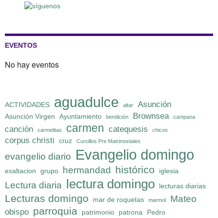
EVENTOS
No hay eventos
aguadulce
Asunción
ACTIVIDADES
altar
Brownsea
Asunción Virgen
Ayuntamiento
bendición
campana
carmen
canción
catequesis
carmelitas
chicos
corpus christi
cruz
Cursillos Pre Matrimoniales
Evangelio domingo
evangelio diario
histórico
hermandad
exaltacion
grupo
iglesia
lectura domingo
Lectura diaria
lecturas diarias
Lecturas domingo
Mateo
mar de roquetas
marmol
parroquia
obispo
patrimonio
patrona
Pedro