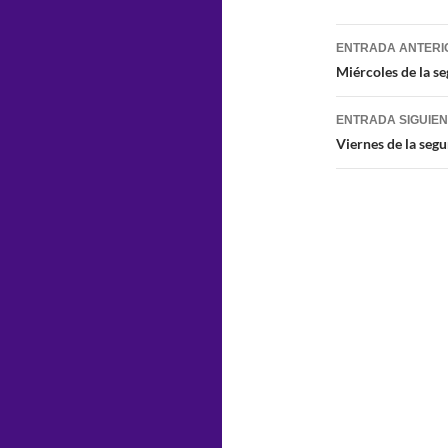
Navegaci
ENTRADA ANTERI
de
Miércoles de la s
entradas
ENTRADA SIGUIE
Viernes de la seg