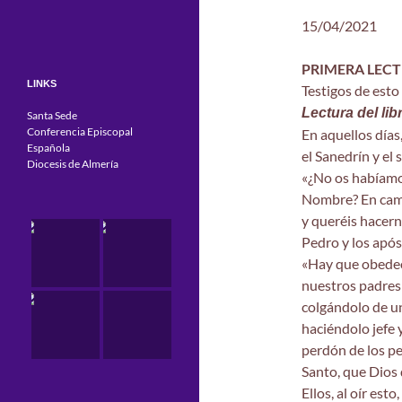
15/04/2021
PRIMERA LEC
LINKS
Testigos de esto
Lectura del li
Santa Sede
Conferencia Episcopal
En aquellos días
Española
el Sanedrín y el
Diocesis de Almería
«¿No os habíamo
Nombre? En camb
y queréis hacern
Pedro y los após
«Hay que obedece
nuestros padres 
colgándolo de un
haciéndolo jefe y
perdón de los pe
Santo, que Dios 
Ellos, al oír est