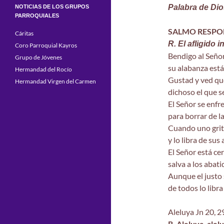
Palabra de Dio
NOTICIAS DE LOS GRUPOS
PARROQUIALES
SALMO RESPO
Cáritas
R. El afligido 
Coro Parroquial Kayros
Bendigo al Seño
Grupo de Jóvenes
su alabanza está
Hermandad del Rocío
Gustad y ved qué
Hermandad Virgen del Carmen
dichoso el que se
El Señor se enfr
para borrar de l
Cuando uno grita
y lo libra de sus 
El Señor está cer
salva a los abati
Aunque el justo
de todos lo libra 
Aleluya Jn 20, 2
R. Aleluya, alelu