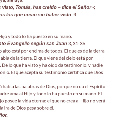
visto, Tomás, has creído – dice el Señor -;
R.
s los que crean sin haber visto.
Hijo y todo lo ha puesto en su mano.
3, 31-36
anto Evangelio según san Juan
o alto está por encima de todos. El que es de la tierra
habla de la tierra. El que viene del cielo está por
 De lo que ha visto y ha oído da testimonio, y nadie
onio. El que acepta su testimonio certifica que Dios
ó habla las palabras de Dios, porque no da el Espíritu
adre ama al Hijo y todo lo ha puesto en su mano. El
jo posee la vida eterna; el que no crea al Hijo no verá
 la ira de Dios pesa sobre él.
ñor.