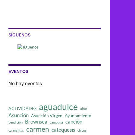
SÍGUENOS
EVENTOS
No hay eventos
aguadulce
ACTIVIDADES
altar
Asunción
Asunción Virgen
Ayuntamiento
Brownsea
canción
bendición
campana
carmen
catequesis
carmelitas
chicos