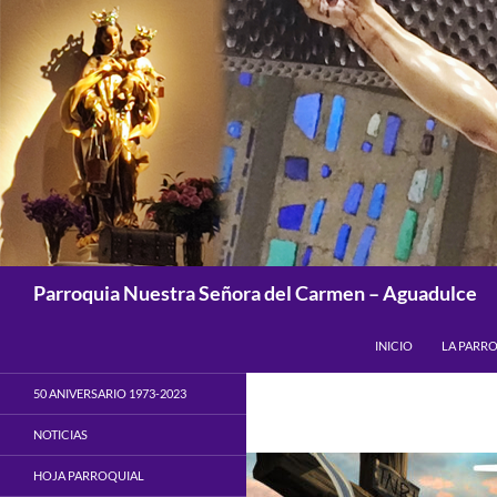
Saltar
al
contenido
Buscar
Parroquia Nuestra Señora del Carmen – Aguadulce
INICIO
LA PARR
50 ANIVERSARIO 1973-2023
NOTICIAS
HOJA PARROQUIAL