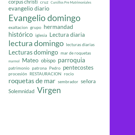
corpus christi
cruz
Cursillos Pre Matrimoniales
evangelio diario
Evangelio domingo
hermandad
exaltacion
grupo
histórico
Lectura diaria
iglesia
lectura domingo
lecturas diarias
Lecturas domingo
mar de roquetas
parroquia
Mateo
obispo
marmol
pentecostes
patrimonio
patrona
Pedro
procesión
RESTAURACION
rocio
roquetas de mar
señora
sembrador
Virgen
Solemnidad