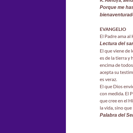
Porque me has 
bienaventurado
EVANGELIO
El Padre ama al 
Lectura del s
El que viene de l
es de la tierra y 
encima de todos.
acepta su testim
es veraz.
El que Dios envi
con medida. El P
que cree en el Hi
la vida, sino que
Palabra del Se