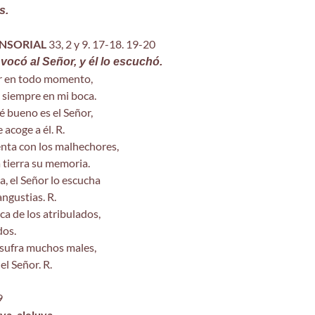
s.
NSORIAL
33, 2 y 9. 17-18. 19-20
invocó al Señor, y él lo escuchó.
r en todo momento,
 siempre en mi boca.
 bueno es el Señor,
 acoge a él. R.
enta con los malhechores,
a tierra su memoria.
, el Señor lo escucha
angustias. R.
ca de los atribulados,
dos.
 sufra muchos males,
el Señor. R.
9
ya, aleluya.