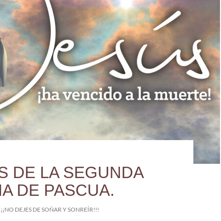
S DE LA SEGUNDA
A DE PASCUA.
¡¡¡NO DEJES DE SOÑAR Y SONREÍR!!!