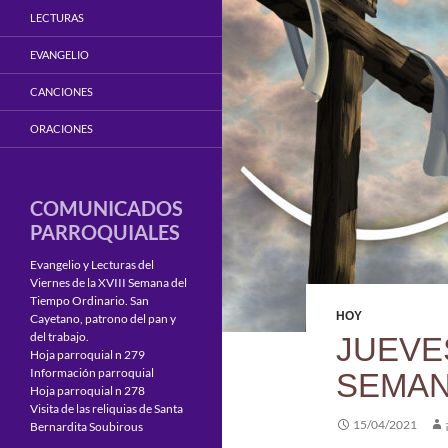
LECTURAS
EVANGELIO
CANCIONES
ORACIONES
COMUNICADOS
PARROQUIALES
Evangelio y Lecturas del
Viernes de la XVIII Semana del
Tiempo Ordinario. San
HOY
Cayetano, patrono del pan y
del trabajo.
JUEVE
Hoja parroquial n 279
Información parroquial
SEMAN
Hoja parroquial n 278
Visita de las reliquias de Santa
15/04/2021
Bernardita Soubirous