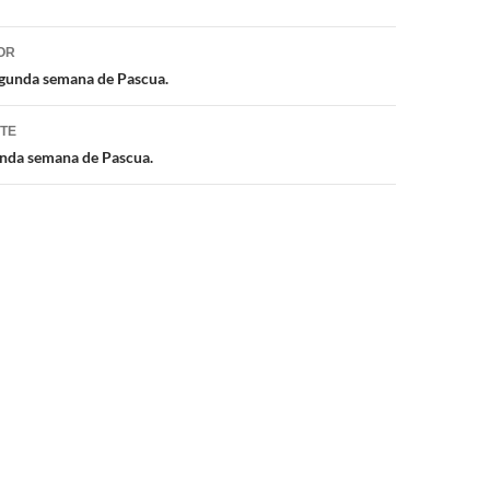
ón
OR
egunda semana de Pascua.
NTE
unda semana de Pascua.