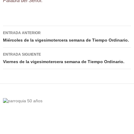
Palabra del Señor.
Navegación
ENTRADA ANTERIOR
de
Miércoles de la vigesimotercera semana de Tiempo Ordinario.
entradas
ENTRADA SIGUIENTE
Viernes de la vigesimotercera semana de Tiempo Ordinario.