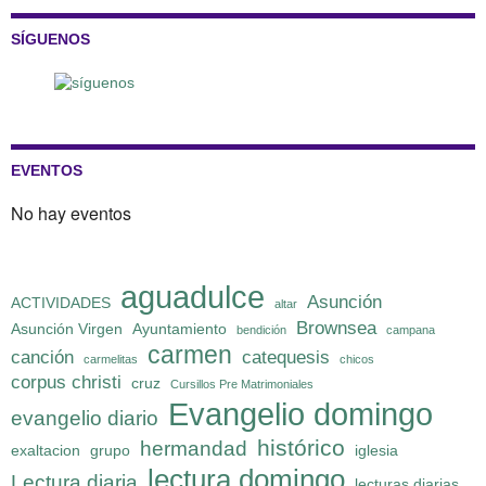
SÍGUENOS
EVENTOS
No hay eventos
aguadulce
Asunción
ACTIVIDADES
altar
Brownsea
Asunción Virgen
Ayuntamiento
bendición
campana
carmen
canción
catequesis
carmelitas
chicos
corpus christi
cruz
Cursillos Pre Matrimoniales
Evangelio domingo
evangelio diario
histórico
hermandad
exaltacion
grupo
iglesia
lectura domingo
Lectura diaria
lecturas diarias