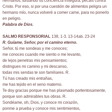
hermanos, turbando su conciencia insegura, pecáis contra
Cristo. Por eso, si por una cuestión de alimentos peligra un
hermano mío, nunca volveré a comer carne, para no ponerlo
en peligro.
Palabra de Dios.
SALMO RESPONSORIAL
138, 1-3. 13-14ab. 23-24
R. Guíame, Señor, por el camino eterno.
Señor, tú me sondeas y me conoces;
me conoces cuando me siento o me levanto,
de lejos penetras mis pensamientos;
distingues mi camino y mi descanso,
todas mis sendas te son familiares. R.
Tú has creado mis entrañas,
me has tejido en el seno materno.
Te doy gracias porque me has plasmado portentosamente,
porque son admirables tus obras. R.
Sondéame, oh, Dios, y conoce mi corazón,
ponme a prueba y conoce mis sentimientos,