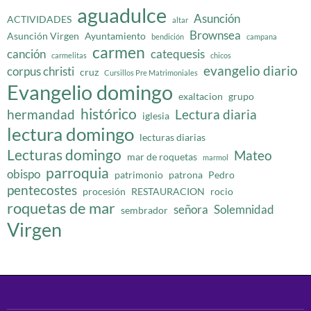
aguadulce
Asunción
ACTIVIDADES
altar
Brownsea
Asunción Virgen
Ayuntamiento
bendición
campana
carmen
canción
catequesis
carmelitas
chicos
evangelio diario
corpus christi
cruz
Cursillos Pre Matrimoniales
Evangelio domingo
exaltacion
grupo
histórico
hermandad
Lectura diaria
iglesia
lectura domingo
lecturas diarias
Lecturas domingo
Mateo
mar de roquetas
marmol
parroquia
obispo
patrimonio
patrona
Pedro
pentecostes
procesión
RESTAURACION
rocio
roquetas de mar
señora
Solemnidad
sembrador
Virgen