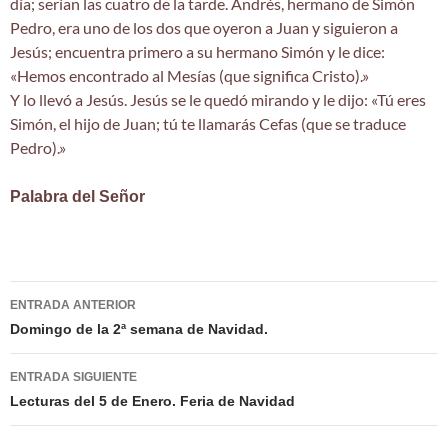
día; serían las cuatro de la tarde. Andrés, hermano de Simón
Pedro, era uno de los dos que oyeron a Juan y siguieron a
Jesús; encuentra primero a su hermano Simón y le dice:
«Hemos encontrado al Mesías (que significa Cristo).»
Y lo llevó a Jesús. Jesús se le quedó mirando y le dijo: «Tú eres
Simón, el hijo de Juan; tú te llamarás Cefas (que se traduce
Pedro).»
Palabra del Señor
Navegación
ENTRADA ANTERIOR
de
Domingo de la 2ª semana de Navidad.
entradas
ENTRADA SIGUIENTE
Lecturas del 5 de Enero. Feria de Navidad