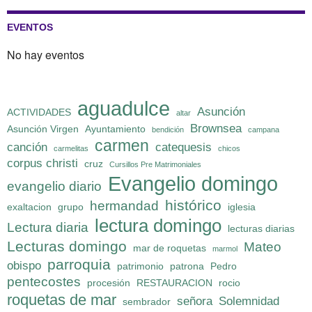
EVENTOS
No hay eventos
aguadulce
Asunción
ACTIVIDADES
altar
Brownsea
Asunción Virgen
Ayuntamiento
bendición
campana
carmen
canción
catequesis
carmelitas
chicos
corpus christi
cruz
Cursillos Pre Matrimoniales
Evangelio domingo
evangelio diario
histórico
hermandad
exaltacion
grupo
iglesia
lectura domingo
Lectura diaria
lecturas diarias
Lecturas domingo
Mateo
mar de roquetas
marmol
parroquia
obispo
patrimonio
patrona
Pedro
pentecostes
procesión
RESTAURACION
rocio
roquetas de mar
señora
Solemnidad
sembrador