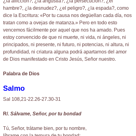
¿la aflicción?, ¿la angustia?, ¿la persecución?, ¿el
hambre?, ¿la desnudez?, ¿el peligro?, ¿la espada?, como
dice la Escritura: «Por tu causa nos degüellan cada día, nos
tratan como a ovejas de matanza.» Pero en todo esto
vencemos fácilmente por aquel que nos ha amado. Pues
estoy convencido de que ni muerte, ni vida, ni ángeles, ni
principados, ni presente, ni futuro, ni potencias, ni altura, ni
profundidad, ni criatura alguna podrá apartarnos del amor
de Dios manifestado en Cristo Jesús, Señor nuestro.
Palabra de Dios
Salmo
Sal 108,21-22.26-27.30-31
R/.
Sálvame, Señor, por tu bondad
Tú, Señor, trátame bien, por tu nombre,
líbrame con la ternura de tu bondad;