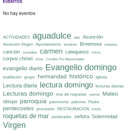
EVENTOS
No hay eventos
aguadulce
Asunción
ACTIVIDADES
altar
Brownsea
Asunción Virgen
Ayuntamiento
bendición
campana
carmen
canción
catequesis
carmelitas
chicos
corpus christi
cruz
Cursillos Pre Matrimoniales
Evangelio domingo
evangelio diario
histórico
hermandad
exaltacion
grupo
iglesia
lectura domingo
Lectura diaria
lecturas diarias
Lecturas domingo
Mateo
mar de roquetas
marmol
parroquia
obispo
patrimonio
patrona
Pedro
pentecostes
procesión
RESTAURACION
rocio
roquetas de mar
señora
Solemnidad
sembrador
Virgen