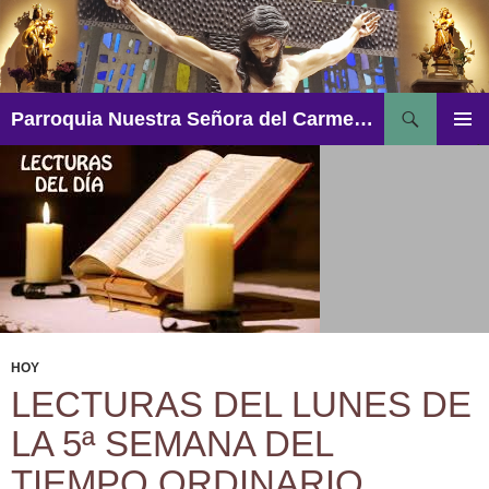
Saltar
al
contenido
Buscar
Parroquia Nuestra Señora del Carmen – Aguadulce
MENÚ
PRINCI
HOY
LECTURAS DEL LUNES DE
LA 5ª SEMANA DEL
TIEMPO ORDINARIO