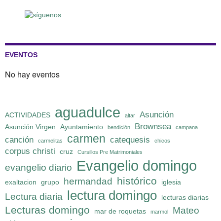
EVENTOS
No hay eventos
aguadulce
Asunción
ACTIVIDADES
altar
Brownsea
Asunción Virgen
Ayuntamiento
bendición
campana
carmen
canción
catequesis
carmelitas
chicos
corpus christi
cruz
Cursillos Pre Matrimoniales
Evangelio domingo
evangelio diario
histórico
hermandad
exaltacion
grupo
iglesia
lectura domingo
Lectura diaria
lecturas diarias
Lecturas domingo
Mateo
mar de roquetas
marmol