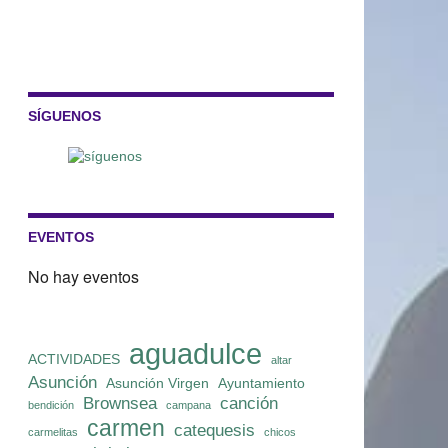
SÍGUENOS
EVENTOS
No hay eventos
aguadulce
ACTIVIDADES
altar
Asunción
Asunción Virgen
Ayuntamiento
Brownsea
canción
bendición
campana
carmen
catequesis
carmelitas
chicos