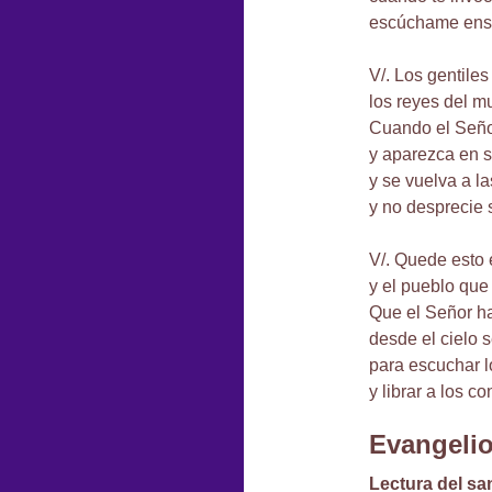
escúchame ense
V/. Los gentile
los reyes del mu
Cuando el Seño
y aparezca en s
y se vuelva a la
y no desprecie s
V/. Quede esto e
y el pueblo que
Que el Señor ha
desde el cielo se
para escuchar l
y librar a los c
Evangeli
Lectura del sa