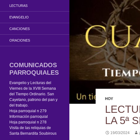
LECTURAS
EVANGELIO
CANCIONES
ORACIONES
COMUNICADOS
PARROQUIALES
Evangelio y Lecturas del
Viernes de la XVIII Semana
del Tiempo Ordinario. San
HOY
Cayetano, patrono del pan y
del trabajo.
LECTU
Hoja parroquial n 279
Información parroquial
LA 5ª
Hoja parroquial n 278
Visita de las reliquias de
19/03/2024
Santa Bernardita Soubirous