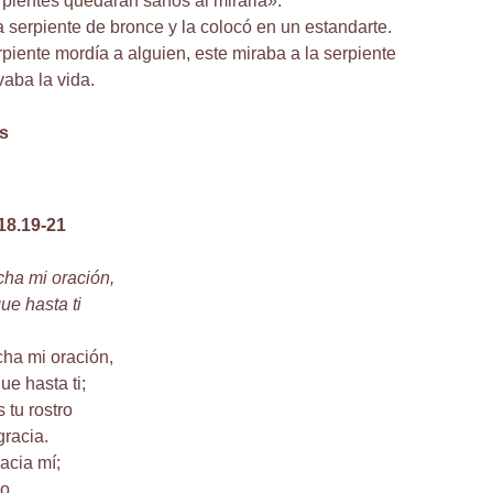
pientes quedarán sanos al mirarla».
 serpiente de bronce y la colocó en un estandarte.
iente mordía a alguien, este miraba a la serpiente
vaba la vida.
s
-18.19-21
cha mi oración,
gue hasta ti
cha mi oración,
ue hasta ti;
tu rostro
gracia.
hacia mí;
o,