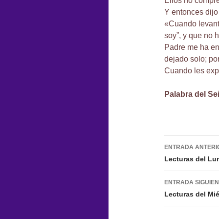
Ellos no compre
Y entonces dijo
«Cuando levanté
soy”, y que no 
Padre me ha en
dejado solo; po
Cuando les expo
Palabra del Se
Navegac
ENTRADA ANTERI
de
Lecturas del Lu
entradas
ENTRADA SIGUIE
Lecturas del Mi