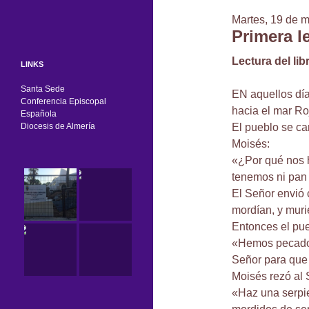
Martes, 19 de 
Primera l
Lectura del lib
LINKS
Santa Sede
EN aquellos dí
Conferencia Episcopal
hacia el mar Roj
Española
Diocesis de Almería
El pueblo se ca
Moisés:
«¿Por qué nos h
tenemos ni pan 
El Señor envió 
mordían, y muri
Entonces el pue
«Hemos pecado h
Señor para que 
Moisés rezó al 
«Haz una serpie