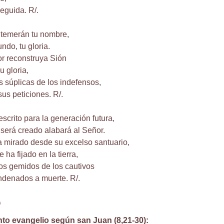
guida. R/.
s temerán tu nombre,
ndo, tu gloria.
r reconstruya Sión
u gloria,
s súplicas de los indefensos,
us peticiones. R/.
scrito para la generación futura,
 será creado alabará al Señor.
 mirado desde su excelso santuario,
 ha fijado en la tierra,
os gemidos de los cautivos
ondenados a muerte. R/.
o
nto evangelio según san Juan (8,21-30):