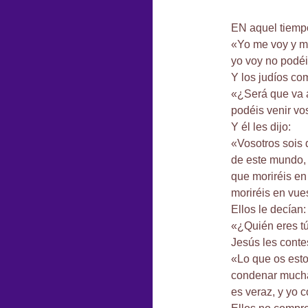
EN aquel tiempo,
«Yo me voy y me
yo voy no podéi
Y los judíos co
«¿Será que va a
podéis venir vo
Y él les dijo:
«Vosotros sois d
de este mundo,
que moriréis en
moriréis en vue
Ellos le decían:
«¿Quién eres t
Jesús les conte
«Lo que os esto
condenar mucha
es veraz, y yo 