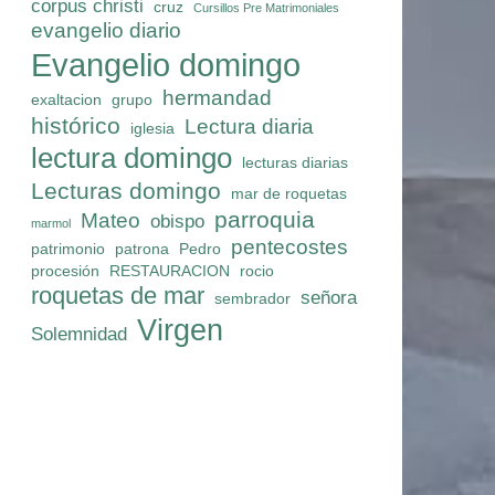
corpus christi
cruz
Cursillos Pre Matrimoniales
evangelio diario
Evangelio domingo
hermandad
exaltacion
grupo
histórico
Lectura diaria
iglesia
lectura domingo
lecturas diarias
Lecturas domingo
mar de roquetas
parroquia
Mateo
obispo
marmol
pentecostes
patrimonio
patrona
Pedro
procesión
RESTAURACION
rocio
roquetas de mar
señora
sembrador
Virgen
Solemnidad