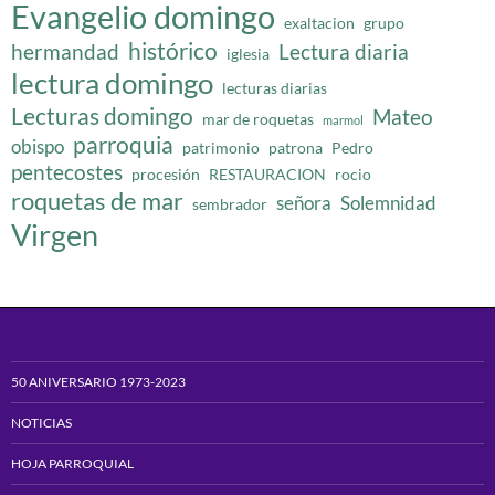
Evangelio domingo
exaltacion
grupo
histórico
hermandad
Lectura diaria
iglesia
lectura domingo
lecturas diarias
Lecturas domingo
Mateo
mar de roquetas
marmol
parroquia
obispo
patrimonio
patrona
Pedro
pentecostes
procesión
RESTAURACION
rocio
roquetas de mar
señora
Solemnidad
sembrador
Virgen
50 ANIVERSARIO 1973-2023
NOTICIAS
HOJA PARROQUIAL