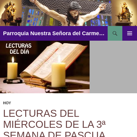
Saltar
al
contenido
Buscar
Parroquia Nuestra Señora del Carmen – Aguadulce
MENÚ
PRINCI
HOY
LECTURAS DEL
MIÉRCOLES DE LA 3ª
SEMANA DE PASCUA