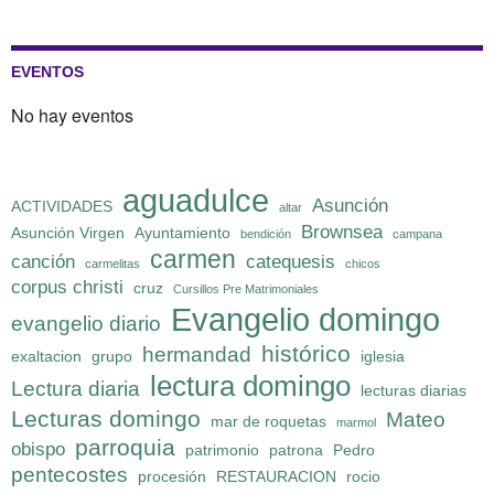
EVENTOS
No hay eventos
aguadulce
Asunción
ACTIVIDADES
altar
Brownsea
Asunción Virgen
Ayuntamiento
bendición
campana
carmen
canción
catequesis
carmelitas
chicos
corpus christi
cruz
Cursillos Pre Matrimoniales
Evangelio domingo
evangelio diario
histórico
hermandad
exaltacion
grupo
iglesia
lectura domingo
Lectura diaria
lecturas diarias
Lecturas domingo
Mateo
mar de roquetas
marmol
parroquia
obispo
patrimonio
patrona
Pedro
pentecostes
procesión
RESTAURACION
rocio