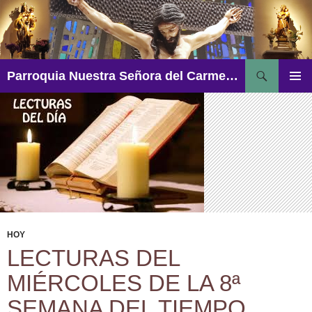
Saltar
al
contenido
Buscar
Parroquia Nuestra Señora del Carmen – Aguadulce
MENÚ
PRINCI
HOY
LECTURAS DEL
MIÉRCOLES DE LA 8ª
SEMANA DEL TIEMPO