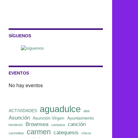
SÍGUENOS
EVENTOS
No hay eventos
aguadulce
ACTIVIDADES
altar
Asunción
Asunción Virgen
Ayuntamiento
Brownsea
canción
bendición
campana
carmen
catequesis
carmelitas
chicos