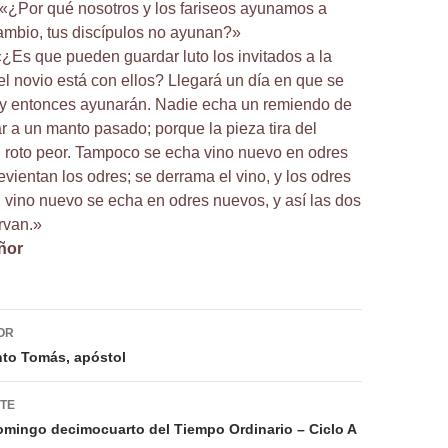
«¿Por qué nosotros y los fariseos ayunamos a
ambio, tus discípulos no ayunan?»
 «¿Es que pueden guardar luto los invitados a la
el novio está con ellos? Llegará un día en que se
, y entonces ayunarán. Nadie echa un remiendo de
r a un manto pasado; porque la pieza tira del
 roto peor. Tampoco se echa vino nuevo en odres
evientan los odres; se derrama el vino, y los odres
l vino nuevo se echa en odres nuevos, y así las dos
rvan.»
ñor
ión
OR
nto Tomás, apóstol
NTE
omingo decimocuarto del Tiempo Ordinario – Ciclo A