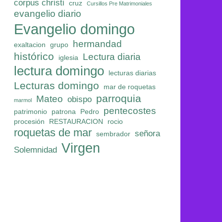
corpus christi
cruz
Cursillos Pre Matrimoniales
evangelio diario
Evangelio domingo
hermandad
exaltacion
grupo
histórico
Lectura diaria
iglesia
lectura domingo
lecturas diarias
Lecturas domingo
mar de roquetas
parroquia
Mateo
obispo
marmol
pentecostes
patrimonio
patrona
Pedro
procesión
RESTAURACION
rocio
roquetas de mar
señora
sembrador
Virgen
Solemnidad