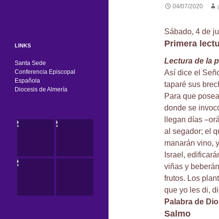
04/07/2020
Sábado, 4 de ju
Primera lect
LINKS
Lectura de la 
Santa Sede
Conferencia Episcopal
Así dice el Seño
Española
taparé sus brec
Diocesis de Almería
Para que posean
donde se invoc
llegan días –or
al segador; el 
manarán vino, y 
Israel, edificar
viñas y beberán
frutos. Los pla
que yo les di, d
Palabra de Dio
Salmo