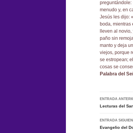
preguntándole: 
menudo y, en c
Jesús les dijo:
boda, mientras 
lleven al novio
paño sin remoja
manto y deja un
viejos, porque r
se estropean; e
cosas se conse
Palabra del Se
Navegac
ENTRADA ANTERI
de
Lecturas del Sa
entradas
ENTRADA SIGUIE
Evangelio del D