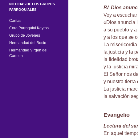
NOTICIAS DE LOS GRUPOS
R/. Dios anunc
PARROQUIALES
Voy a escuchar 
Cáritas
«Dios anuncia 
Coro Parroquial Kayros
a su pueblo y a
Grupo de Jóvenes
y a los que se 
Hermandad del Rocío
La misericordia 
Hermandad Virgen del
la justicia y la
Carmen
la fidelidad brot
y la justicia mi
El Señor nos dar
y nuestra tierra 
La justicia marc
la salvación se
Evangelio
Lectura del sa
En aquel tiempo