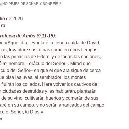
¡¡¡NO DEJES DE SOÑAR Y SONREÍR!!!
lio de 2020
ura
profecía de Amós (9,11-15):
r: «Aquel día, levantaré la tienda caída de David,
has, levantaré sus ruinas como en otros tiempos.
 las primicias de Edom, y de todas las naciones,
ó mi nombre. –oráculo del Señor–. Mirad que
áculo del Señor– en que el que ara sigue de cerca
que pisa las uvas, al sembrador; los montes
fluirán los collados. Haré volver los cautivos de
án ciudades destruidas y las habitarán, plantarán
 de su vino, cultivarán huertos y comerán de sus
ntaré en su campo, y no serán arrancados del campo
ice el Señor, tu Dios.»
s