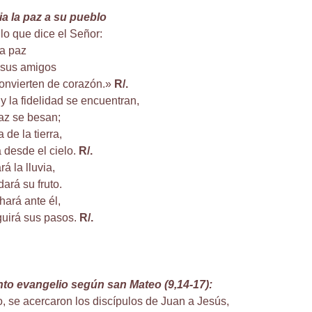
ia la paz a su pueblo
lo que dice el Señor:
la paz
 sus amigos
convierten de corazón.»
R/.
y la fidelidad se encuentran,
 paz se besan;
a de la tierra,
ra desde el cielo.
R/.
á la lluvia,
dará su fruto.
hará ante él,
guirá sus pasos.
R/.
nto evangelio según san Mateo (9,14-17):
, se acercaron los discípulos de Juan a Jesús,