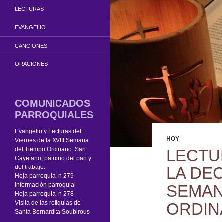
LECTURAS
EVANGELIO
CANCIONES
ORACIONES
COMUNICADOS
PARROQUIALES
Evangelio y Lecturas del
HOY
Viernes de la XVIII Semana
del Tiempo Ordinario. San
LECTU
Cayetano, patrono del pan y
del trabajo.
LA DE
Hoja parroquial n 279
Información parroquial
SEMAN
Hoja parroquial n 278
Visita de las reliquias de
ORDIN
Santa Bernardita Soubirous