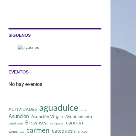
SÍGUENOS
EVENTOS
No hay eventos
aguadulce
ACTIVIDADES
altar
Asunción
Asunción Virgen
Ayuntamiento
Brownsea
canción
bendición
campana
carmen
catequesis
carmelitas
chicos