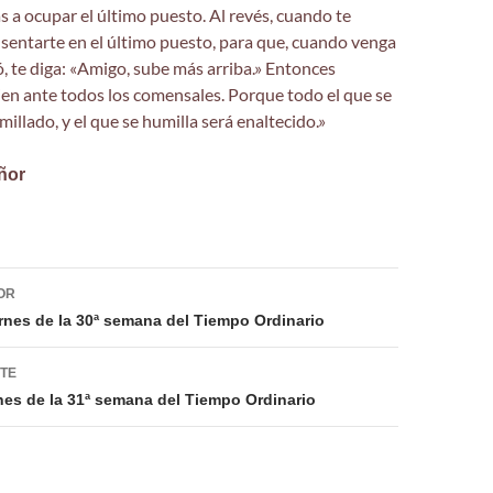
s a ocupar el último puesto. Al revés, cuando te
 sentarte en el último puesto, para que, cuando venga
ó, te diga: «Amigo, sube más arriba.» Entonces
en ante todos los comensales. Porque todo el que se
illado, y el que se humilla será enaltecido.»
ñor
ión
OR
ernes de la 30ª semana del Tiempo Ordinario
NTE
nes de la 31ª semana del Tiempo Ordinario