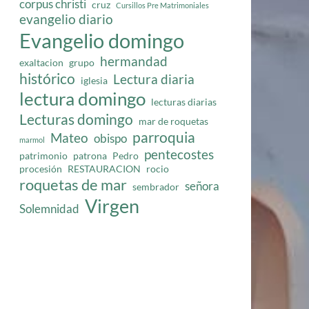
corpus christi
cruz
Cursillos Pre Matrimoniales
evangelio diario
Evangelio domingo
hermandad
exaltacion
grupo
histórico
Lectura diaria
iglesia
lectura domingo
lecturas diarias
Lecturas domingo
mar de roquetas
parroquia
Mateo
obispo
marmol
pentecostes
patrimonio
patrona
Pedro
procesión
RESTAURACION
rocio
roquetas de mar
señora
sembrador
Virgen
Solemnidad