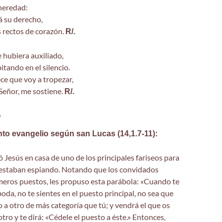
heredad:
á su derecho,
s rectos de corazón.
R/.
e hubiera auxiliado,
itando en el silencio.
e que voy a tropezar,
 Señor, me sostiene.
R/.
o
nto evangelio según san Lucas (14,1.7-11):
 Jesús en casa de uno de los principales fariseos para
e estaban espiando. Notando que los convidados
meros puestos, les propuso esta parábola: «Cuando te
oda, no te sientes en el puesto principal, no sea que
a otro de más categoría que tú; y vendrá el que os
 otro y te dirá: «Cédele el puesto a éste.» Entonces,