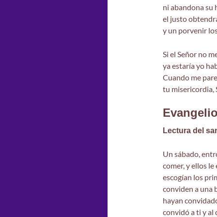
ni abandona su 
el justo obtendr
y un porvenir lo
Si el Señor no m
ya estaría yo hab
Cuando me parec
tu misericordia,
Evangeli
Lectura del sa
Un sábado, entró
comer, y ellos l
escogían los pri
conviden a una b
hayan convidado 
convidó a ti y al