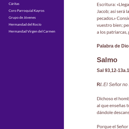
Cáritas
Escritura: «Llega
Coro Parroquial Kayros
Jacob; así será 
Grupo de Jóvenes
pecados.» Consid
Hermandad del Rocío
vuestro bien; pe
Hermandad Virgen del Carmen
a los patriarcas,
Palabra de Dio
Salmo
Sal 93,12-13a.
R/.
El Señor no
Dichoso el homb
al que enseñas tu
dándole descans
Porque el Señor 