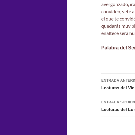
avergonzado, irá
conviden, vete a
el que te convid
quedarás muy bi
enaltece será hum
Palabra del Se
Navegac
ENTRADA ANTERI
de
Lecturas del Vi
entradas
ENTRADA SIGUIE
Lecturas del Lu