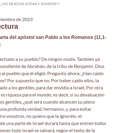
¡¡¡NO DEJES DE SOÑAR Y SONREÍR!!!
viembre de 2023
ectura
carta del apóstol san Pablo a los Romanos (11,1-
:
echado a su pueblo? De ningún modo. También yo
escendiente de Abrahán, de la tribu de Benjamín. Dios
al pueblo que él eligió. Pregunto ahora: ¿Han caído
se? Por supuesto que no. Por haber caído ellos, la
do a los gentiles, para dar envidia a Israel. Por otra
a es riqueza para el mundo, es decir, si su devaluación
 los gentiles, ¿qué será cuando alcancen su pleno
una profunda verdad, hermanos, y, para evitar
re vosotros, no quiero que la ignoréis: el
de una parte de Israel durará hasta que entren todos
nces todo Israel se salvará, según el texto de la