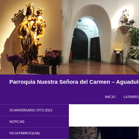
Saltar
al
contenido
Buscar
Parroquia Nuestra Señora del Carmen – Aguadul
INICIO
LA PARR
50 ANIVERSARIO 1973-2023
NOTICIAS
HOJA PARROQUIAL