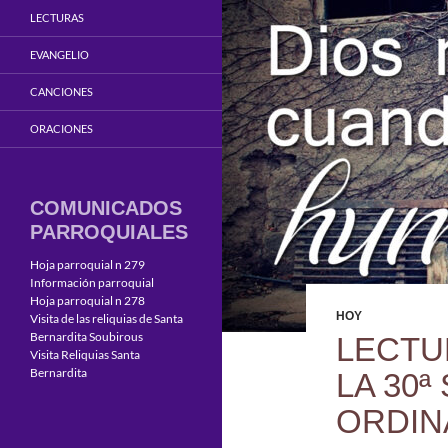
LECTURAS
EVANGELIO
CANCIONES
ORACIONES
COMUNICADOS
PARROQUIALES
Hoja parroquial n 279
Información parroquial
Hoja parroquial n 278
HOY
Visita de las reliquias de Santa
Bernardita Soubirous
LECTU
Visita Reliquias Santa
Bernardita
LA 30ª
ORDIN