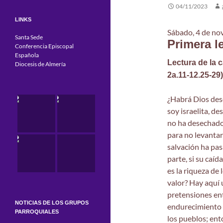
04/11/2023
LINKS
Sábado, 4 de no
Santa Sede
Primera l
Conferencia Episcopal
Española
Lectura de la 
Diocesis de Almería
2a.11-12.25-29)
¿Habrá Dios des
soy israelita, d
no ha desechado 
para no levantar
salvación ha pasa
parte, si su caíd
es la riqueza de
valor? Hay aquí 
pretensiones ent
NOTICIAS DE LOS GRUPOS
endurecimiento 
PARROQUIALES
los pueblos; ento