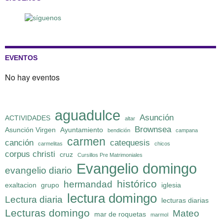
EVENTOS
No hay eventos
aguadulce
Asunción
ACTIVIDADES
altar
Brownsea
Asunción Virgen
Ayuntamiento
bendición
campana
carmen
canción
catequesis
carmelitas
chicos
corpus christi
cruz
Cursillos Pre Matrimoniales
Evangelio domingo
evangelio diario
histórico
hermandad
exaltacion
grupo
iglesia
lectura domingo
Lectura diaria
lecturas diarias
Lecturas domingo
Mateo
mar de roquetas
marmol