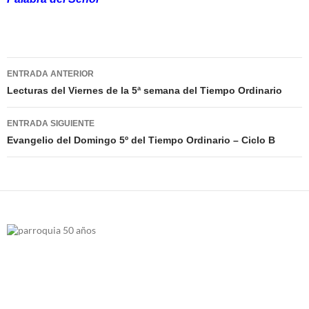
Navegación
ENTRADA ANTERIOR
de
Lecturas del Viernes de la 5ª semana del Tiempo Ordinario
entradas
ENTRADA SIGUIENTE
Evangelio del Domingo 5º del Tiempo Ordinario – Ciclo B