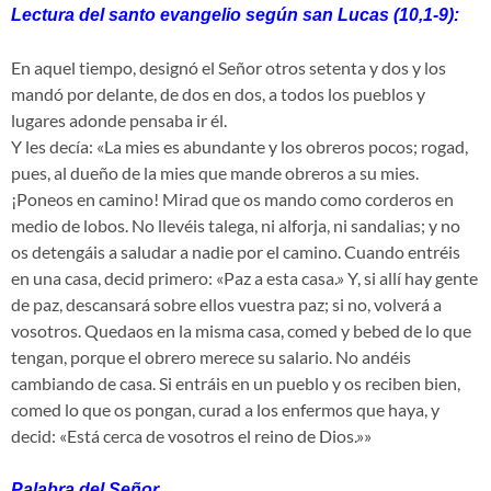
Lectura del santo evangelio según san Lucas (10,1-9):
En aquel tiempo, designó el Señor otros setenta y dos y los
mandó por delante, de dos en dos, a todos los pueblos y
lugares adonde pensaba ir él.
Y les decía: «La mies es abundante y los obreros pocos; rogad,
pues, al dueño de la mies que mande obreros a su mies.
¡Poneos en camino! Mirad que os mando como corderos en
medio de lobos. No llevéis talega, ni alforja, ni sandalias; y no
os detengáis a saludar a nadie por el camino. Cuando entréis
en una casa, decid primero: «Paz a esta casa.» Y, si allí hay gente
de paz, descansará sobre ellos vuestra paz; si no, volverá a
vosotros. Quedaos en la misma casa, comed y bebed de lo que
tengan, porque el obrero merece su salario. No andéis
cambiando de casa. Si entráis en un pueblo y os reciben bien,
comed lo que os pongan, curad a los enfermos que haya, y
decid: «Está cerca de vosotros el reino de Dios.»»
Palabra del Señor