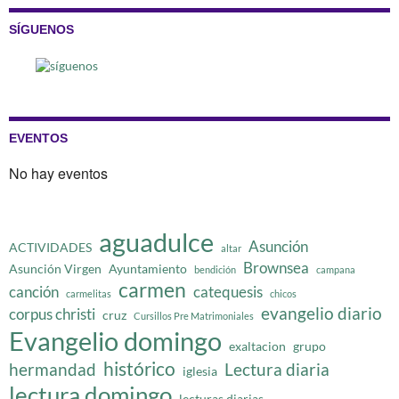
SÍGUENOS
EVENTOS
No hay eventos
aguadulce
Asunción
ACTIVIDADES
altar
Brownsea
Asunción Virgen
Ayuntamiento
bendición
campana
carmen
canción
catequesis
carmelitas
chicos
evangelio diario
corpus christi
cruz
Cursillos Pre Matrimoniales
Evangelio domingo
exaltacion
grupo
histórico
hermandad
Lectura diaria
iglesia
lectura domingo
lecturas diarias