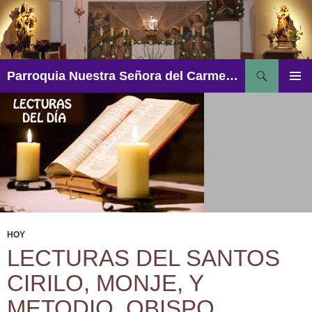
Saltar
al
contenido
Buscar
Parroquia Nuestra Señora del Carmen – Aguadulce
MENÚ
PRINCI
HOY
LECTURAS DEL SANTOS
CIRILO, MONJE, Y
METODIO, OBISPO