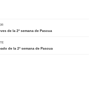
ión
OR
eves de la 2ª semana de Pascua
NTE
bado de la 2ª semana de Pascua