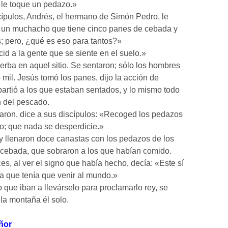
 le toque un pedazo.»
ípulos, Andrés, el hermano de Simón Pedro, le
y un muchacho que tiene cinco panes de cebada y
; pero, ¿qué es eso para tantos?»
id a la gente que se siente en el suelo.»
rba en aquel sitio. Se sentaron; sólo los hombres
 mil. Jesús tomó los panes, dijo la acción de
epartió a los que estaban sentados, y lo mismo todo
n del pescado.
aron, dice a sus discípulos: «Recoged los pedazos
o; que nada se desperdicie.»
y llenaron doce canastas con los pedazos de los
 cebada, que sobraron a los que habían comido.
es, al ver el signo que había hecho, decía: «Este sí
ta que tenía que venir al mundo.»
 que iban a llevárselo para proclamarlo rey, se
a la montaña él solo.
ñor