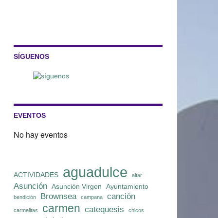
SÍGUENOS
EVENTOS
No hay eventos
aguadulce
ACTIVIDADES
altar
Asunción
Asunción Virgen
Ayuntamiento
Brownsea
canción
bendición
campana
carmen
catequesis
carmelitas
chicos