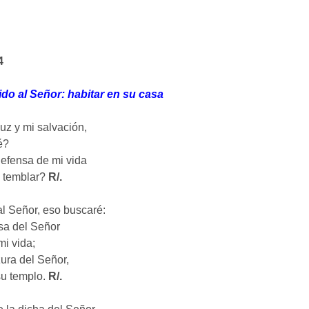
4
do al Señor: habitar en su casa
uz y mi salvación,
é?
defensa de mi vida
 temblar?
R/.
l Señor, eso buscaré:
asa del Señor
mi vida;
zura del Señor,
u templo.
R/.