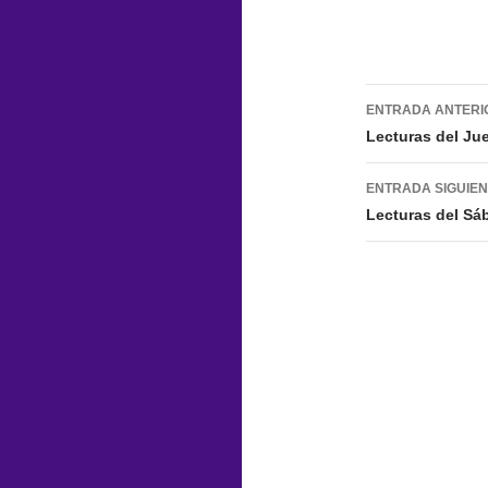
Navegac
ENTRADA ANTERI
de
Lecturas del Ju
entradas
ENTRADA SIGUIE
Lecturas del Sá