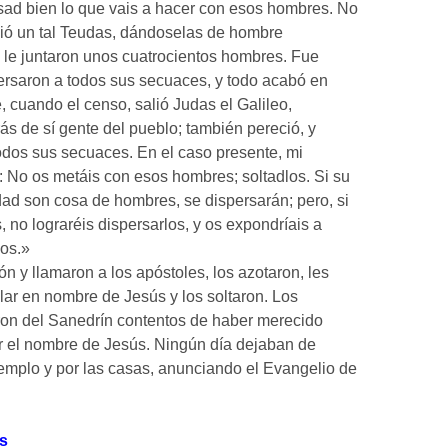
nsad bien lo que vais a hacer con esos hombres. No
ió un tal Teudas, dándoselas de hombre
e le juntaron unos cuatrocientos hombres. Fue
ersaron a todos sus secuaces, y todo acabó en
, cuando el censo, salió Judas el Galileo,
rás de sí gente del pueblo; también pereció, y
odos sus secuaces. En el caso presente, mi
: No os metáis con esos hombres; soltadlos. Si su
idad son cosa de hombres, se dispersarán; pero, si
 no lograréis dispersarlos, y os expondríais a
ios.»
ón y llamaron a los apóstoles, los azotaron, les
lar en nombre de Jesús y los soltaron. Los
ron del Sanedrín contentos de haber merecido
or el nombre de Jesús. Ningún día dejaban de
templo y por las casas, anunciando el Evangelio de
s