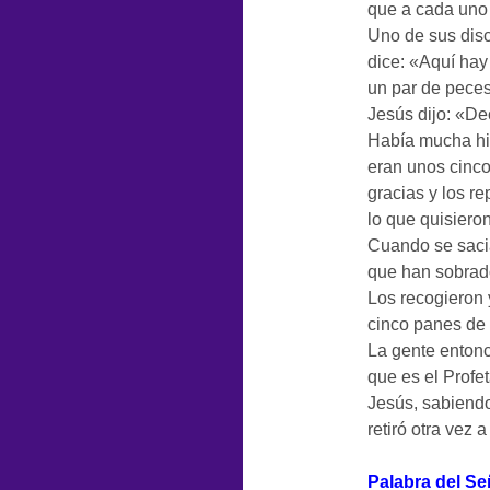
que a cada uno
Uno de sus disc
dice: «Aquí ha
un par de peces
Jesús dijo: «Dec
Había mucha hie
eran unos cinco
gracias y los r
lo que quisiero
Cuando se saci
que han sobrad
Los recogieron 
cinco panes de
La gente entonc
que es el Profe
Jesús, sabiendo
retiró otra vez 
Palabra del Se