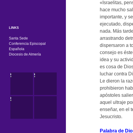
«Israelitas, pe
hace mucho sal
importante, y s
ejecutado, disp
LINKS
nada. Más tarde
arrastrando det
Santa Sede
Conferencia Episcopal
dispersaron a t
Española
consejo es éste
Diocesis de Almería
idea y su activ
es cosa de Dios,
luchar contra D
Le dieron la raz
prohibieron hab
apóstoles salie
aquel ultraje p
enseñar, en el 
Jesucristo.
Palabra de Dio