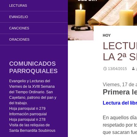
LECTURAS
EVANGELIO
CANCIONES
HOY
ORACIONES
LECTU
LA 2ª
COMUNICADOS
13/04/2015
PARROQUIALES
Evangelio y Lecturas del
Viernes, 17 de 
Viernes de la XVIII Semana
Primera l
del Tiempo Ordinario. San
Cayetano, patrono del pan y
Lectura del lib
del trabajo.
Hoja parroquial n 279
Información parroquial
En aquellos día
Hoja parroquial n 278
respetado por t
Visita de las reliquias de
Santa Bernardita Soubirous
que sacaran fue