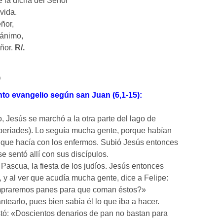
 la dicha del Señor
 vida.
ñor,
 ánimo,
eñor.
R/.
o
nto evangelio según san Juan (6,1-15):
, Jesús se marchó a la otra parte del lago de
iberíades). Lo seguía mucha gente, porque habían
s que hacía con los enfermos. Subió Jesús entonces
e sentó allí con sus discípulos.
 Pascua, la fiesta de los judíos. Jesús entonces
, y al ver que acudía mucha gente, dice a Felipe:
praremos panes para que coman éstos?»
ntearlo, pues bien sabía él lo que iba a hacer.
stó: «Doscientos denarios de pan no bastan para