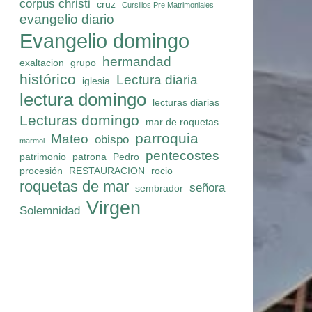
corpus christi
cruz
Cursillos Pre Matrimoniales
evangelio diario
Evangelio domingo
hermandad
exaltacion
grupo
histórico
Lectura diaria
iglesia
lectura domingo
lecturas diarias
Lecturas domingo
mar de roquetas
parroquia
Mateo
obispo
marmol
pentecostes
patrimonio
patrona
Pedro
procesión
RESTAURACION
rocio
roquetas de mar
señora
sembrador
Virgen
Solemnidad