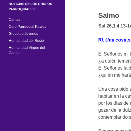
NOTICIAS DE LOS GRUPOS
PARROQUIALES
Salmo
Cáritas
Sal 26,1.4.13-1
Coro Parroquial Kayros
Grupo de Jóvenes
R/.
Una cosa pi
Hermandad del Rocío
Hermandad Virgen del
Carmen
El Señor es mi l
¿a quién temer
El Señor es la 
¿quién me hará
Una cosa pido a
habitar en la c
por los días de 
gozar de la dul
contemplando s