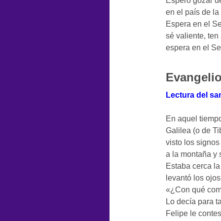
Espero gozar de
en el país de la
Espera en el Se
sé valiente, ten
espera en el S
Evangeli
Lectura del sa
En aquel tiempo
Galilea (o de T
visto los signo
a la montaña y s
Estaba cerca la
levantó los ojos
«¿Con qué com
Lo decía para ta
Felipe le conte