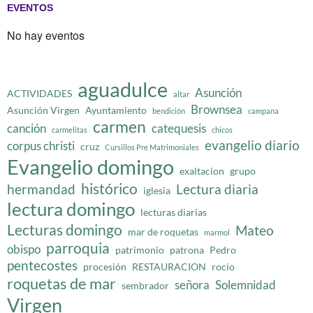
EVENTOS
No hay eventos
aguadulce
Asunción
ACTIVIDADES
altar
Brownsea
Asunción Virgen
Ayuntamiento
bendición
campana
carmen
canción
catequesis
carmelitas
chicos
evangelio diario
corpus christi
cruz
Cursillos Pre Matrimoniales
Evangelio domingo
exaltacion
grupo
histórico
hermandad
Lectura diaria
iglesia
lectura domingo
lecturas diarias
Lecturas domingo
Mateo
mar de roquetas
marmol
parroquia
obispo
patrimonio
patrona
Pedro
pentecostes
procesión
RESTAURACION
rocio
roquetas de mar
señora
Solemnidad
sembrador
Virgen