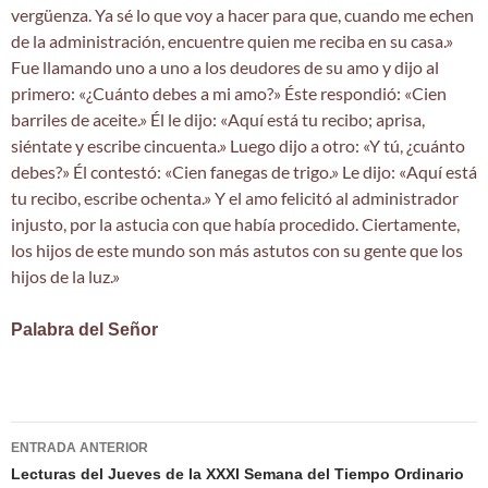
vergüenza. Ya sé lo que voy a hacer para que, cuando me echen
de la administración, encuentre quien me reciba en su casa.»
Fue llamando uno a uno a los deudores de su amo y dijo al
primero: «¿Cuánto debes a mi amo?» Éste respondió: «Cien
barriles de aceite.» Él le dijo: «Aquí está tu recibo; aprisa,
siéntate y escribe cincuenta.» Luego dijo a otro: «Y tú, ¿cuánto
debes?» Él contestó: «Cien fanegas de trigo.» Le dijo: «Aquí está
tu recibo, escribe ochenta.» Y el amo felicitó al administrador
injusto, por la astucia con que había procedido. Ciertamente,
los hijos de este mundo son más astutos con su gente que los
hijos de la luz.»
Palabra del Señor
Navegación
ENTRADA ANTERIOR
de
Lecturas del Jueves de la XXXI Semana del Tiempo Ordinario