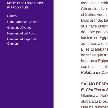
todos los puebl
NOTICIAS DE LOS GRUPOS
PARROQUIALES
Circuncidad vue
el Señor, vuest
Cáritas
Dios grande, fue
Coro Parroquial Kayros
que hace justici
Grupo de Jóvenes
dándole pan y v
Hermandad del Rocío
fuisteis en Egip
Hermandad Virgen del
adherirás a él, 
Carmen
Él es tu alabanz
hazañas que tus
bajaron a Egipt
como las estrell
Palabra de Dio
SALMO RESP
R. Glorifica al
Glorifica al Señ
alaba a tu Dios,
Que ha reforzad