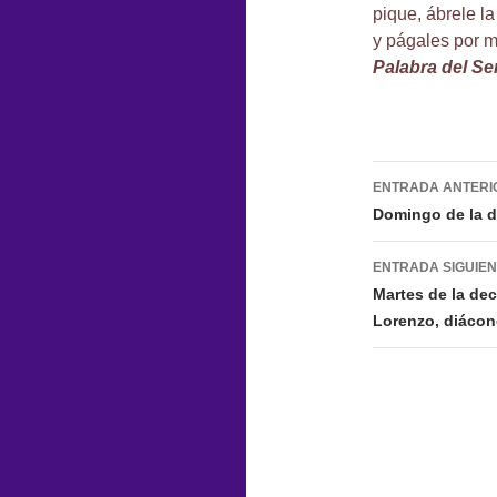
pique, ábrele l
y págales por mí
Palabra del Se
Navegac
ENTRADA ANTERI
de
Domingo de la 
entradas
ENTRADA SIGUIE
Martes de la de
Lorenzo, diácono