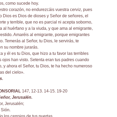
os, como sucede hoy.
stro corazón, no endurezcáis vuestra cerviz, pues
ro Dios es Dios de dioses y Señor de señores, el
rte y terrible, que no es parcial ni acepta soborno,
a al huérfano y a la viuda, y que ama al emigrante,
estido. Amaréis al emigrante, porque emigrantes
to. Temerás al Señor, tu Dios, le servirás, te
en su nombre jurarás.
a y él es tu Dios, que hizo a tu favor las terribles
 ojos han visto. Setenta eran tus padres cuando
o, y ahora el Señor, tu Dios, te ha hecho numeroso
as del cielo».
s.
ONSORIAL
147, 12-13. 14-15. 19-20
 Señor, Jerusalén.
or, Jerusalén;
 Sión.
o los cerrojos de tus puertas,