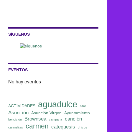
SÍGUENOS
EVENTOS
No hay eventos
aguadulce
ACTIVIDADES
altar
Asunción
Asunción Virgen
Ayuntamiento
Brownsea
canción
bendición
campana
carmen
catequesis
carmelitas
chicos