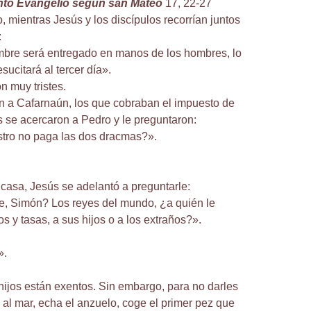
anto Evangelio según san Mateo
17, 22-27
, mientras Jesús y los discípulos recorrían juntos
:
mbre será entregado en manos de los hombres, lo
sucitará al tercer día».
n muy tristes.
n a Cafarnaún, los que cobraban el impuesto de
 se acercaron a Pedro y le preguntaron:
tro no paga las dos dracmas?».
casa, Jesús se adelantó a preguntarle:
e, Simón? Los reyes del mundo, ¿a quién le
s y tasas, a sus hijos o a los extraños?».
».
hijos están exentos. Sin embargo, para no darles
 al mar, echa el anzuelo, coge el primer pez que