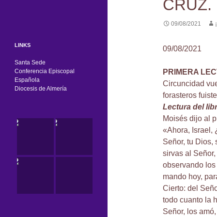
CRUZ.
09/08/2021
LINKS
09/08/2021
Santa Sede
Conferencia Episcopal
PRIMERA LE
Española
Circuncidad vue
Diocesis de Almería
forasteros fuiste
Lectura del li
Moisés dijo al 
«Ahora, Israel, 
Señor, tu Dios,
sirvas al Señor,
observando los 
mando hoy, para
Cierto: del Señor
todo cuanto la 
Señor, los amó,