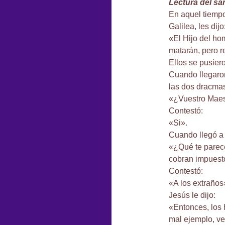
Lectura del s
En aquel tiempo
Galilea, les dijo
«El Hijo del ho
matarán, pero re
Ellos se pusiero
Cuando llegaro
las dos dracmas
«¿Vuestro Maes
Contestó:
«Si».
Cuando llegó a 
«¿Qué te parec
cobran impuesto
Contestó:
«A los extraños
Jesús le dijo:
«Entonces, los 
mal ejemplo, ve