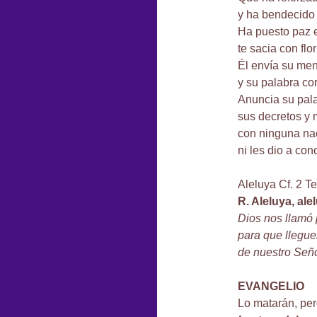
y ha bendecido a
Ha puesto paz e
te sacia con flo
Él envía su mens
y su palabra cor
Anuncia su pal
sus decretos y 
con ninguna nac
ni les dio a co
Aleluya Cf. 2 Te
R. Aleluya, ale
Dios nos llamó 
para que lleguem
de nuestro Seño
EVANGELIO
Lo matarán, per