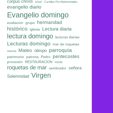
corpus christi
cruz
Cursillos Pre Matrimoniales
evangelio diario
Evangelio domingo
hermandad
exaltacion
grupo
histórico
Lectura diaria
iglesia
lectura domingo
lecturas diarias
Lecturas domingo
mar de roquetas
parroquia
Mateo
obispo
marmol
pentecostes
patrimonio
patrona
Pedro
procesión
RESTAURACION
rocio
roquetas de mar
señora
sembrador
Virgen
Solemnidad