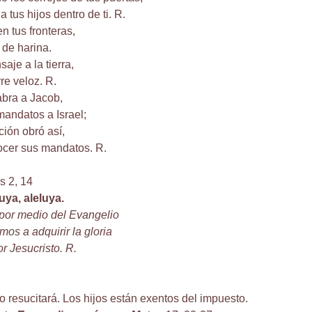
 tus hijos dentro de ti. R.
n tus fronteras,
r de harina.
aje a la tierra,
re veloz. R.
abra a Jacob,
mandatos a Israel;
ión obró así,
nocer sus mandatos. R.
s 2, 14
luya, aleluya.
por medio del Evangelio
os a adquirir la gloria
r Jesucristo. R.
o resucitará. Los hijos están exentos del impuesto.