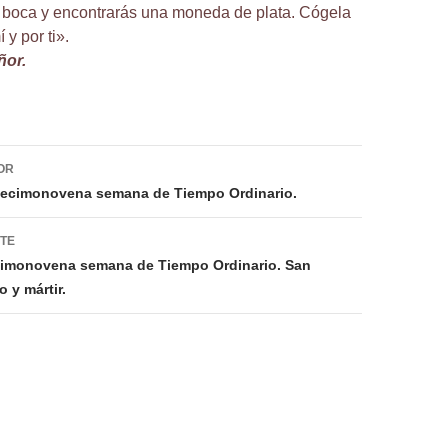
a boca y encontrarás una moneda de plata. Cógela
 y por ti».
ñor.
ión
OR
decimonovena semana de Tiempo Ordinario.
NTE
cimonovena semana de Tiempo Ordinario. San
 y mártir.