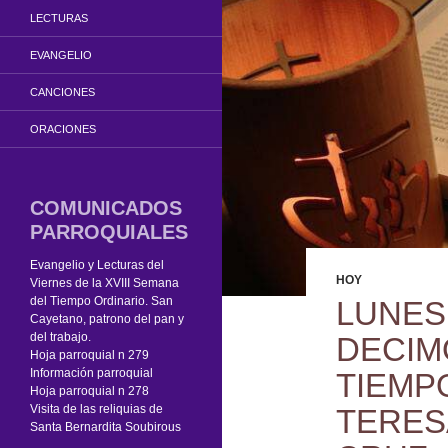
LECTURAS
EVANGELIO
CANCIONES
ORACIONES
COMUNICADOS
PARROQUIALES
Evangelio y Lecturas del
HOY
Viernes de la XVIII Semana
del Tiempo Ordinario. San
LUNES
Cayetano, patrono del pan y
del trabajo.
DECIM
Hoja parroquial n 279
Información parroquial
TIEMP
Hoja parroquial n 278
Visita de las reliquias de
TERES
Santa Bernardita Soubirous