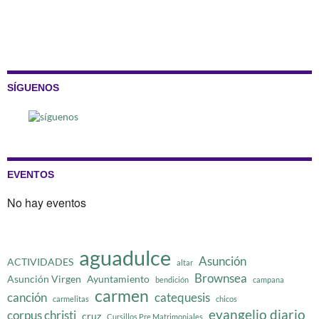
SÍGUENOS
EVENTOS
No hay eventos
aguadulce
Asunción
ACTIVIDADES
altar
Brownsea
Asunción Virgen
Ayuntamiento
bendición
campana
carmen
canción
catequesis
carmelitas
chicos
evangelio diario
corpus christi
cruz
Cursillos Pre Matrimoniales