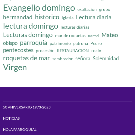
Evangelio domingo
exaltacion
grupo
histórico
hermandad
Lectura diaria
iglesia
lectura domingo
lecturas diarias
Lecturas domingo
Mateo
mar de roquetas
marmol
parroquia
obispo
patrimonio
patrona
Pedro
pentecostes
procesión
RESTAURACION
rocio
roquetas de mar
señora
Solemnidad
sembrador
Virgen
50 ANIVERSARIO 1973-2023
NOTICIAS
HOJA PARROQUIAL