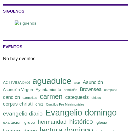
SÍGUENOS
EVENTOS
No hay eventos
aguadulce
Asunción
ACTIVIDADES
altar
Brownsea
Asunción Virgen
Ayuntamiento
bendición
campana
carmen
canción
catequesis
carmelitas
chicos
corpus christi
cruz
Cursillos Pre Matrimoniales
Evangelio domingo
evangelio diario
histórico
hermandad
exaltacion
grupo
iglesia
lectura domingo
Lectura diaria