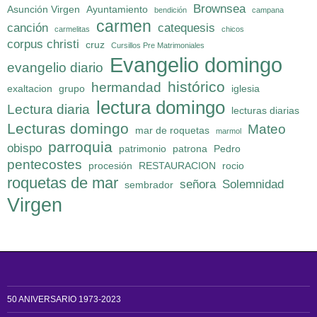
Brownsea
Asunción Virgen
Ayuntamiento
bendición
campana
carmen
canción
catequesis
carmelitas
chicos
corpus christi
cruz
Cursillos Pre Matrimoniales
Evangelio domingo
evangelio diario
histórico
hermandad
exaltacion
grupo
iglesia
lectura domingo
Lectura diaria
lecturas diarias
Lecturas domingo
Mateo
mar de roquetas
marmol
parroquia
obispo
patrimonio
patrona
Pedro
pentecostes
procesión
RESTAURACION
rocio
roquetas de mar
señora
Solemnidad
sembrador
Virgen
50 ANIVERSARIO 1973-2023