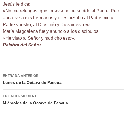
Jesús le dice:
«No me retengas, que todavía no he subido al Padre. Pero,
anda, ve a mis hermanos y diles: «Subo al Padre mío y
Padre vuestro, al Dios mío y Dios vuestro»».
María Magdalena fue y anunció a los discípulos:
«He visto al Señor y ha dicho esto».
Palabra del Señor.
Navegación
ENTRADA ANTERIOR
de
Lunes de la Octava de Pascua.
entradas
ENTRADA SIGUIENTE
Miércoles de la Octava de Pascua.