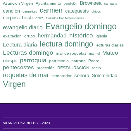
Brownsea
Asunción Virgen
Ayuntamiento
bendición
campana
carmen
canción
catequesis
carmelitas
chicos
corpus christi
cruz
Cursillos Pre Matrimoniales
Evangelio domingo
evangelio diario
histórico
hermandad
exaltacion
grupo
iglesia
lectura domingo
Lectura diaria
lecturas diarias
Lecturas domingo
Mateo
mar de roquetas
marmol
parroquia
obispo
patrimonio
patrona
Pedro
pentecostes
procesión
RESTAURACION
rocio
roquetas de mar
señora
Solemnidad
sembrador
Virgen
50 ANIVERSARIO 1973-2023