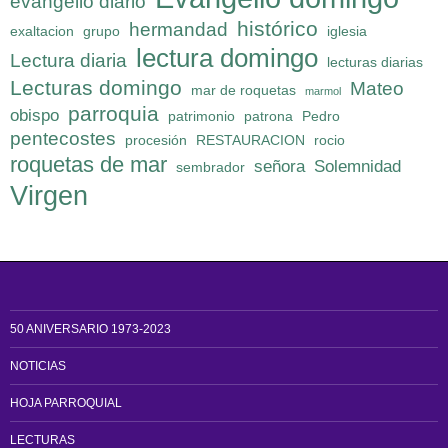
evangelio diario
histórico
hermandad
exaltacion
grupo
iglesia
lectura domingo
Lectura diaria
lecturas diarias
Lecturas domingo
Mateo
mar de roquetas
marmol
parroquia
obispo
patrimonio
patrona
Pedro
pentecostes
procesión
RESTAURACION
rocio
roquetas de mar
señora
Solemnidad
sembrador
Virgen
50 ANIVERSARIO 1973-2023
NOTICIAS
HOJA PARROQUIAL
LECTURAS