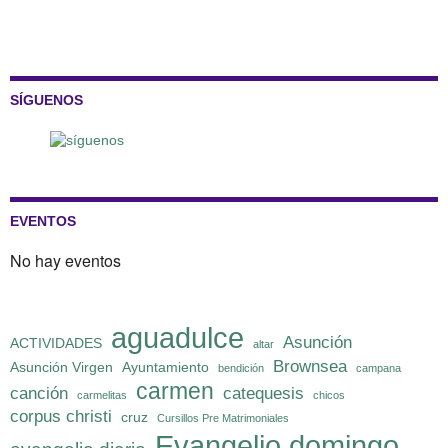
SÍGUENOS
EVENTOS
No hay eventos
aguadulce
Asunción
ACTIVIDADES
altar
Brownsea
Asunción Virgen
Ayuntamiento
bendición
campana
carmen
canción
catequesis
carmelitas
chicos
corpus christi
cruz
Cursillos Pre Matrimoniales
Evangelio domingo