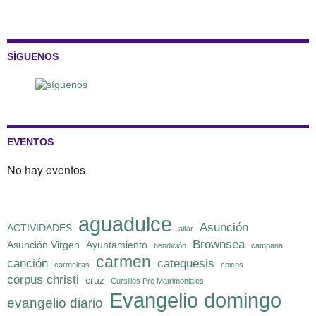
SÍGUENOS
EVENTOS
No hay eventos
aguadulce
Asunción
ACTIVIDADES
altar
Brownsea
Asunción Virgen
Ayuntamiento
bendición
campana
carmen
canción
catequesis
carmelitas
chicos
corpus christi
cruz
Cursillos Pre Matrimoniales
Evangelio domingo
evangelio diario