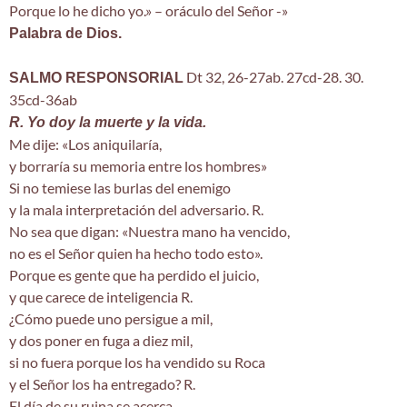
Porque lo he dicho yo.» – oráculo del Señor -»
Palabra de Dios.
Dt 32, 26-27ab. 27cd-28. 30.
SALMO RESPONSORIAL
35cd-36ab
R. Yo doy la muerte y la vida.
Me dije: «Los aniquilaría,
y borraría su memoria entre los hombres»
Si no temiese las burlas del enemigo
y la mala interpretación del adversario. R.
No sea que digan: «Nuestra mano ha vencido,
no es el Señor quien ha hecho todo esto».
Porque es gente que ha perdido el juicio,
y que carece de inteligencia R.
¿Cómo puede uno persigue a mil,
y dos poner en fuga a diez mil,
si no fuera porque los ha vendido su Roca
y el Señor los ha entregado? R.
El día de su ruina se acerca,