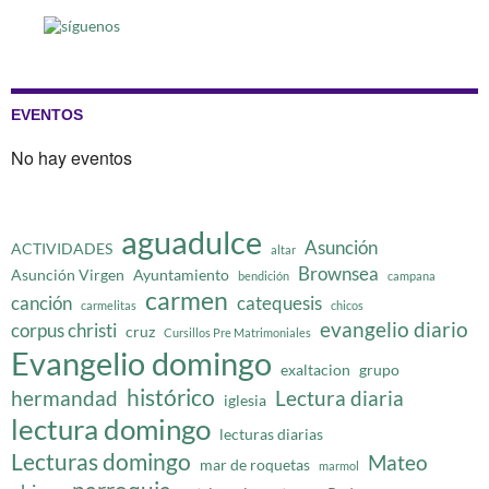
EVENTOS
No hay eventos
aguadulce
Asunción
ACTIVIDADES
altar
Brownsea
Asunción Virgen
Ayuntamiento
bendición
campana
carmen
canción
catequesis
carmelitas
chicos
evangelio diario
corpus christi
cruz
Cursillos Pre Matrimoniales
Evangelio domingo
exaltacion
grupo
histórico
hermandad
Lectura diaria
iglesia
lectura domingo
lecturas diarias
Lecturas domingo
Mateo
mar de roquetas
marmol