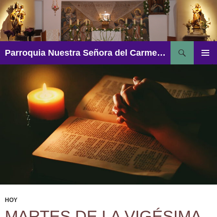
Saltar
al
contenido
Buscar
Parroquia Nuestra Señora del Carmen – Aguadulce
MENÚ
PRINCI
HOY
MARTES DE LA VIGÉSIMA