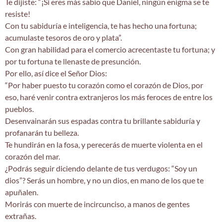
Te dijiste: “¡Si eres más sabio que Daniel, ningún enigma se te
resiste!
Con tu sabiduría e inteligencia, te has hecho una fortuna;
acumulaste tesoros de oro y plata”.
Con gran habilidad para el comercio acrecentaste tu fortuna; y
por tu fortuna te llenaste de presunción.
Por ello, así dice el Señor Dios:
“Por haber puesto tu corazón como el corazón de Dios, por
eso, haré venir contra extranjeros los más feroces de entre los
pueblos.
Desenvainarán sus espadas contra tu brillante sabiduría y
profanarán tu belleza.
Te hundirán en la fosa, y perecerás de muerte violenta en el
corazón del mar.
¿Podrás seguir diciendo delante de tus verdugos: “Soy un
dios”? Serás un hombre, y no un dios, en mano de los que te
apuñalen.
Morirás con muerte de incircunciso, a manos de gentes
extrañas.