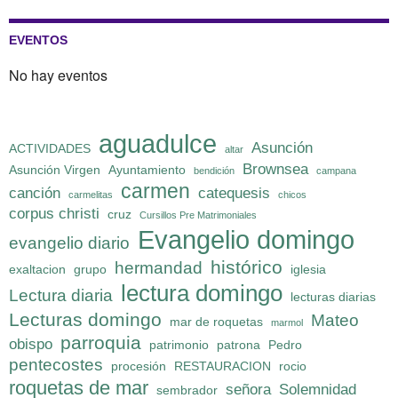
EVENTOS
No hay eventos
aguadulce
Asunción
ACTIVIDADES
altar
Brownsea
Asunción Virgen
Ayuntamiento
bendición
campana
carmen
canción
catequesis
carmelitas
chicos
corpus christi
cruz
Cursillos Pre Matrimoniales
Evangelio domingo
evangelio diario
histórico
hermandad
exaltacion
grupo
iglesia
lectura domingo
Lectura diaria
lecturas diarias
Lecturas domingo
Mateo
mar de roquetas
marmol
parroquia
obispo
patrimonio
patrona
Pedro
pentecostes
procesión
RESTAURACION
rocio
roquetas de mar
señora
Solemnidad
sembrador