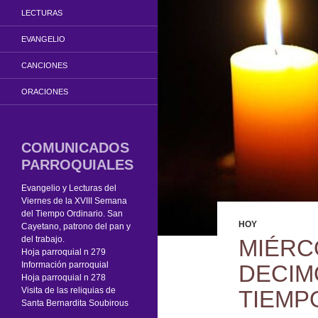
LECTURAS
EVANGELIO
CANCIONES
ORACIONES
COMUNICADOS
PARROQUIALES
Evangelio y Lecturas del
Viernes de la XVIII Semana
del Tiempo Ordinario. San
HOY
Cayetano, patrono del pan y
del trabajo.
MIÉRC
Hoja parroquial n 279
Información parroquial
DECIM
Hoja parroquial n 278
Visita de las reliquias de
TIEMP
Santa Bernardita Soubirous