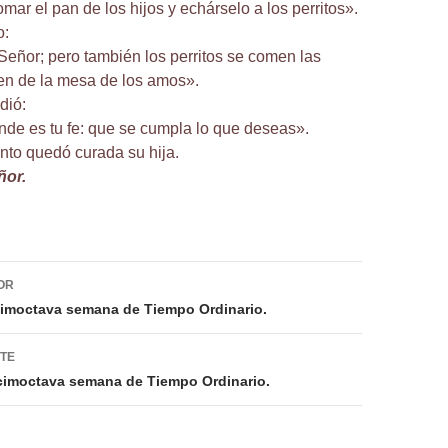
mar el pan de los hijos y echárselo a los perritos».
o:
Señor; pero también los perritos se comen las
en de la mesa de los amos».
dió:
nde es tu fe: que se cumpla lo que deseas».
to quedó curada su hija.
ñor.
ión
OR
cimoctava semana de Tiempo Ordinario.
NTE
cimoctava semana de Tiempo Ordinario.