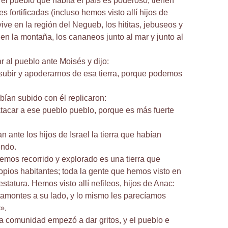
 el pueblo que habita el país es poderoso, tienen
 fortificadas (incluso hemos visto allí hijos de
ive en la región del Negueb, los hititas, jebuseos y
en la montaña, los cananeos junto al mar y junto al
r al pueblo ante Moisés y dijo:
ubir y apoderarnos de esa tierra, porque podemos
bían subido con él replicaron:
acar a ese pueblo pueblo, porque es más fuerte
 ante los hijos de Israel la tierra que habían
endo.
hemos recorrido y explorado es una tierra que
opios habitantes; toda la gente que hemos visto en
estatura. Hemos visto allí nefileos, hijos de Anac:
amontes a su lado, y lo mismo les parecíamos
».
a comunidad empezó a dar gritos, y el pueblo e