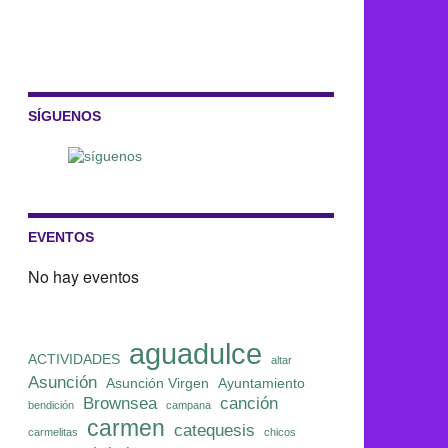
SÍGUENOS
EVENTOS
No hay eventos
aguadulce
ACTIVIDADES
altar
Asunción
Asunción Virgen
Ayuntamiento
Brownsea
canción
bendición
campana
carmen
catequesis
carmelitas
chicos