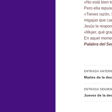
«No está bien to
Pero ella repus
«Tienes razón, 
migajas que ca
Jesús le respon
«Mujer, qué gra
En aquel momen
Palabra del Se
Navegac
ENTRADA ANTERI
de
Martes de la de
entradas
ENTRADA SIGUIE
Jueves de la de