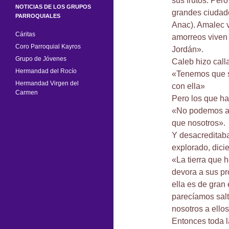
sus frutos. Pero
NOTICIAS DE LOS GRUPOS
grandes ciudades
PARROQUIALES
Anac). Amalec v
Cáritas
amorreos viven 
Coro Parroquial Kayros
Jordán».
Grupo de Jóvenes
Caleb hizo calla
Hermandad del Rocío
«Tenemos que s
Hermandad Virgen del
con ella»
Carmen
Pero los que ha
«No podemos at
que nosotros».
Y desacreditaban
explorado, dici
«La tierra que 
devora a sus pr
ella es de gran 
parecíamos salt
nosotros a ellos
Entonces toda l