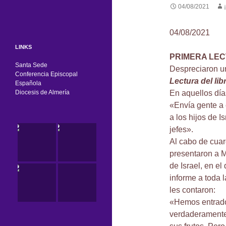
04/08/2021
04/08/2021
LINKS
PRIMERA LE
Santa Sede
Despreciaron un
Conferencia Episcopal
Lectura del li
Española
Diocesis de Almería
En aquellos día
«Envía gente a 
a los hijos de I
jefes».
Al cabo de cuare
presentaron a M
de Israel, en e
informe a toda 
les contaron:
«Hemos entrado
verdaderamente 