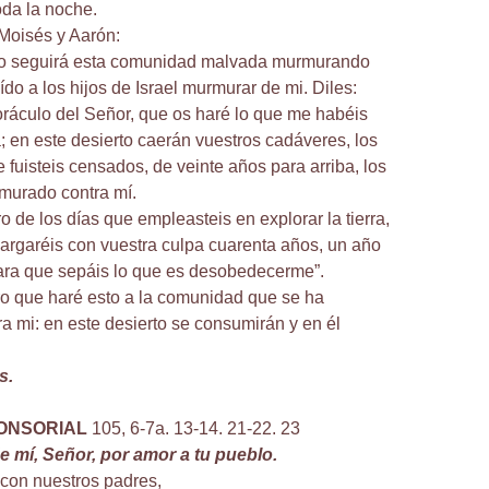
oda la noche.
 Moisés y Aarón:
o seguirá esta comunidad malvada murmurando
do a los hijos de Israel murmurar de mi. Diles:
 oráculo del Señor, que os haré lo que me habéis
a; en este desierto caerán vuestros cadáveres, los
 fuisteis censados, de veinte años para arriba, los
murado contra mí.
 de los días que empleasteis en explorar la tierra,
cargaréis con vuestra culpa cuarenta años, un año
ara que sepáis lo que es desobedecerme”.
uro que haré esto a la comunidad que se ha
a mi: en este desierto se consumirán y en él
s.
ONSORIAL
105, 6-7a. 13-14. 21-22. 23
e mí, Señor, por amor a tu pueblo.
on nuestros padres,