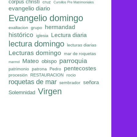
corpus christi
cruz
Cursillos Pre Matrimoniales
evangelio diario
Evangelio domingo
hermandad
exaltacion
grupo
histórico
Lectura diaria
iglesia
lectura domingo
lecturas diarias
Lecturas domingo
mar de roquetas
parroquia
Mateo
obispo
marmol
pentecostes
patrimonio
patrona
Pedro
procesión
RESTAURACION
rocio
roquetas de mar
señora
sembrador
Virgen
Solemnidad