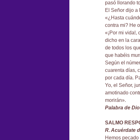
pasó llorando t
El Señor dijo a
«¿Hasta cuánd
contra mi? He oí
«¡Por mi vida!,
dicho en la car
de todos los que
que habéis mur
Según el número
cuarenta días, 
por cada día. P
Yo, el Señor, j
amotinado contr
morirán».
Palabra de Dio
SALMO RESP
R. Acuérdate d
Hemos pecado c