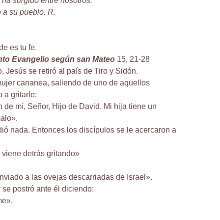
 ha surgido entre nosotros.
o a su pueblo. R.
e es tu fe.
anto Evangelio según san Mateo
15, 21-28
 Jesús se retiró al país de Tiro y Sidón.
ujer cananea, saliendo de uno de aquellos
 a gritarle:
de mí, Señor, Hijo de David. Mi hija tiene un
alo».
dió nada. Entonces los discípulos se le acercaron a
 viene detrás gritando»
nviado a las ovejas descarriadas de Israel».
 se postró ante él diciendo:
me».