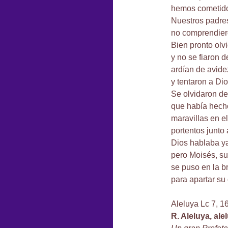
hemos cometido
Nuestros padre
no comprendiero
Bien pronto olv
y no se fiaron d
ardían de avide
y tentaron a Dio
Se olvidaron de
que había hecho
maravillas en e
portentos junto 
Dios hablaba ya
pero Moisés, su
se puso en la br
para apartar su 
Aleluya Lc 7, 1
R. Aleluya, ale