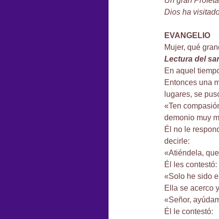
Un gran Profeta
Dios ha visitad
EVANGELIO
Mujer, qué grand
Lectura del s
En aquel tiempo,
Entonces una m
lugares, se puso
«Ten compasión 
demonio muy m
Él no le respon
decirle:
«Atiéndela, que
Él les contestó:
«Solo he sido e
Ella se acerco y
«Señor, ayúda
Él le contestó: