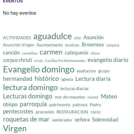
EVENTOS
No hay eventos
aguadulce
Asunción
ACTIVIDADES
altar
Brownsea
Asunción Virgen
Ayuntamiento
bendición
campana
carmen
canción
catequesis
carmelitas
chicos
evangelio diario
corpus christi
cruz
Cursillos Pre Matrimoniales
Evangelio domingo
exaltacion
grupo
histórico
hermandad
Lectura diaria
iglesia
lectura domingo
lecturas diarias
Lecturas domingo
Mateo
mar de roquetas
marmol
parroquia
obispo
patrimonio
patrona
Pedro
pentecostes
procesión
RESTAURACION
rocio
roquetas de mar
señora
Solemnidad
sembrador
Virgen