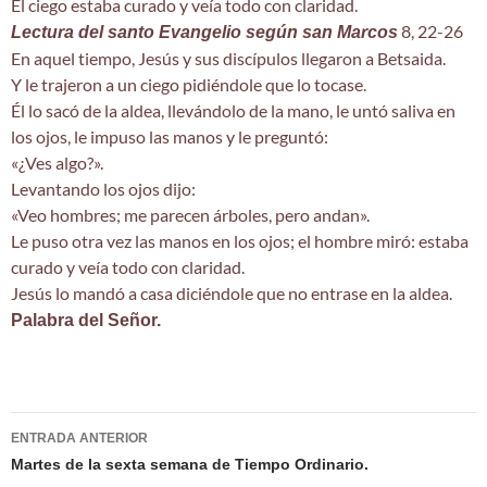
El ciego estaba curado y veía todo con claridad.
8, 22-26
Lectura del santo Evangelio según san Marcos
En aquel tiempo, Jesús y sus discípulos llegaron a Betsaida.
Y le trajeron a un ciego pidiéndole que lo tocase.
Él lo sacó de la aldea, llevándolo de la mano, le untó saliva en
los ojos, le impuso las manos y le preguntó:
«¿Ves algo?».
Levantando los ojos dijo:
«Veo hombres; me parecen árboles, pero andan».
Le puso otra vez las manos en los ojos; el hombre miró: estaba
curado y veía todo con claridad.
Jesús lo mandó a casa diciéndole que no entrase en la aldea.
Palabra del Señor.
Navegación
ENTRADA ANTERIOR
de
Martes de la sexta semana de Tiempo Ordinario.