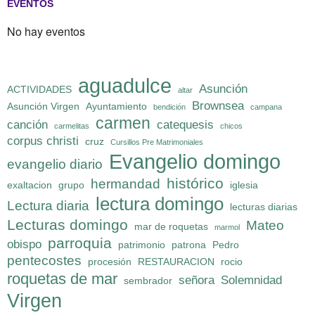
EVENTOS
No hay eventos
aguadulce
Asunción
ACTIVIDADES
altar
Brownsea
Asunción Virgen
Ayuntamiento
bendición
campana
carmen
canción
catequesis
carmelitas
chicos
corpus christi
cruz
Cursillos Pre Matrimoniales
Evangelio domingo
evangelio diario
histórico
hermandad
exaltacion
grupo
iglesia
lectura domingo
Lectura diaria
lecturas diarias
Lecturas domingo
Mateo
mar de roquetas
marmol
parroquia
obispo
patrimonio
patrona
Pedro
pentecostes
procesión
RESTAURACION
rocio
roquetas de mar
señora
Solemnidad
sembrador
Virgen