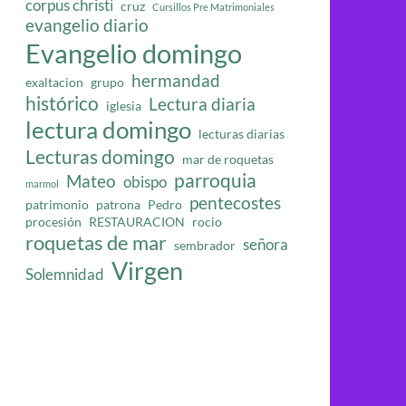
corpus christi
cruz
Cursillos Pre Matrimoniales
evangelio diario
Evangelio domingo
hermandad
exaltacion
grupo
histórico
Lectura diaria
iglesia
lectura domingo
lecturas diarias
Lecturas domingo
mar de roquetas
parroquia
Mateo
obispo
marmol
pentecostes
patrimonio
patrona
Pedro
procesión
RESTAURACION
rocio
roquetas de mar
señora
sembrador
Virgen
Solemnidad