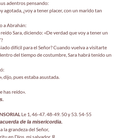
 sus adentros pensando:
 agotada, ¿voy a tener placer, con un marido tan
jo a Abrahán:
 reído Sara, diciendo: «De verdad que voy a tener un
”?
ado difícil para el Señor? Cuando vuelva a visitarte
dentro del tiempo de costumbre, Sara habrá tenido un
gó:
, dijo, pues estaba asustada.
e has reído».
s.
NSORIAL
Le 1, 46-47. 48-49. 50 y 53. 54-55
 acuerda de la misericordia.
 la grandeza del Señor,
ritu en Dios, mi salvador. R.