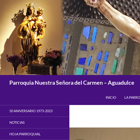
Saltar
al
contenido
Buscar
Parroquia Nuestra Señora del Carmen – Aguadulce
INICIO
LA PARR
50 ANIVERSARIO 1973-2023
NOTICIAS
HOJA PARROQUIAL