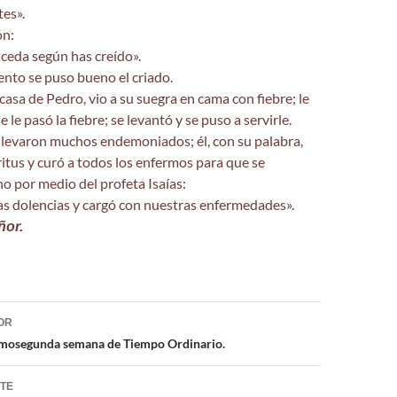
tes».
ón:
uceda según has creído».
nto se puso bueno el criado.
 casa de Pedro, vio a su suegra en cama con fiebre; le
 le pasó la fiebre; se levantó y se puso a servirle.
 llevaron muchos endemoniados; él, con su palabra,
ritus y curó a todos los enfermos para que se
ho por medio del profeta Isaías:
as dolencias y cargó con nuestras enfermedades».
ñor.
ón
OR
cimosegunda semana de Tiempo Ordinario.
NTE