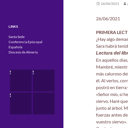
26/06/2021
26/06/2021
LINKS
PRIMERA LEC
Santa Sede
¿Hay algo demasi
Conferencia Episcopal
Sara habrá tenid
Española
Diocesis de Almería
Lectura del lib
En aquellos días
Mambré, mientras
más caluroso del 
él. Al verlos, co
postró en tierra 
«Señor mío, si he
siervo. Haré que
junto al árbol. 
fuerzas antes de
vuestro siervo».