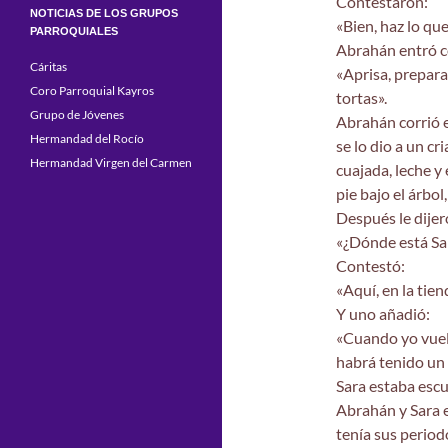
Contestaron:
NOTICIAS DE LOS GRUPOS
«Bien, haz lo que
PARROQUIALES
Abrahán entró co
Cáritas
«Aprisa, prepara
Coro Parroquial Kayros
tortas».
Grupo de Jóvenes
Abrahán corrió 
Hermandad del Rocío
se lo dio a un c
Hermandad Virgen del Carmen
cuajada, leche y 
pie bajo el árbol
Después le dijer
«¿Dónde está Sar
Contestó:
«Aquí, en la tien
Y uno añadió:
«Cuando yo vuel
habrá tenido un 
Sara estaba escu
Abrahán y Sara 
tenía sus period