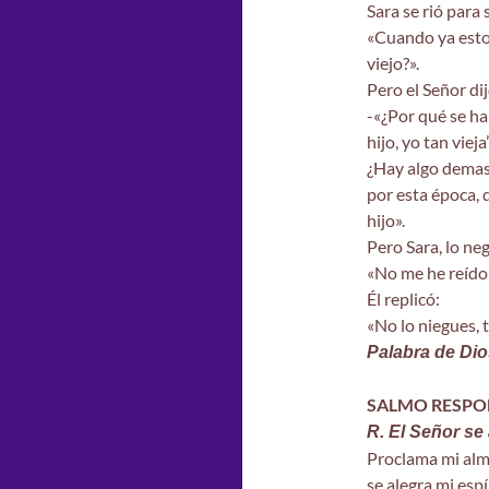
Sara se rió para
«Cuando ya estoy
viejo?».
Pero el Señor di
-«¿Por qué se ha
hijo, yo tan vieja
¿Hay algo demasi
por esta época, 
hijo».
Pero Sara, lo ne
«No me he reído»
Él replicó:
«No lo niegues, t
Palabra de Dio
SALMO RESPO
R. El Señor se
Proclama mi alma
se alegra mi espí