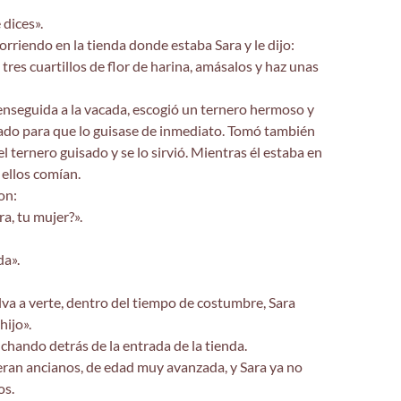
 dices».
rriendo en la tienda donde estaba Sara y le dijo:
 tres cuartillos de flor de harina, amásalos y haz unas
enseguida a la vacada, escogió un ternero hermoso y
riado para que lo guisase de inmediato. Tomó también
el ternero guisado y se lo sirvió. Mientras él estaba en
, ellos comían.
on:
a, tu mujer?».
da».
va a verte, dentro del tiempo de costumbre, Sara
hijo».
chando detrás de la entrada de la tienda.
eran ancianos, de edad muy avanzada, y Sara ya no
os.