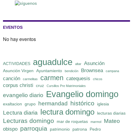
EVENTOS
No hay eventos
aguadulce
Asunción
ACTIVIDADES
altar
Brownsea
Asunción Virgen
Ayuntamiento
bendición
campana
carmen
canción
catequesis
carmelitas
chicos
corpus christi
cruz
Cursillos Pre Matrimoniales
Evangelio domingo
evangelio diario
histórico
hermandad
exaltacion
grupo
iglesia
lectura domingo
Lectura diaria
lecturas diarias
Lecturas domingo
Mateo
mar de roquetas
marmol
parroquia
obispo
patrimonio
patrona
Pedro