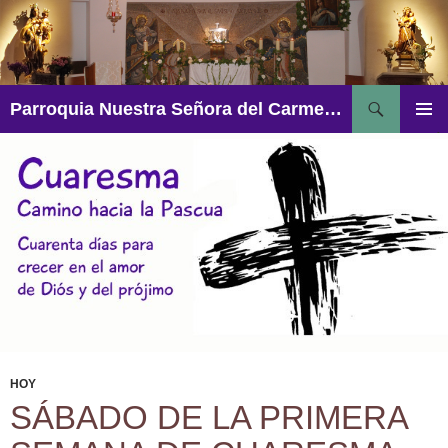
Saltar
al
contenido
Buscar
Parroquia Nuestra Señora del Carmen – Aguadulce
MENÚ
PRINCI
HOY
SÁBADO DE LA PRIMERA