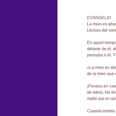
EVANGELIO
La mies es abu
Lectura del san
En aquel tiempo
delante de él, 
pensaba ir él. Y
«La mies es abu
de la mies que 
¡Poneos en cam
de lobos. No lle
nadie por el ca
Cuando entréis 