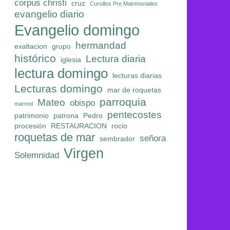
corpus christi
cruz
Cursillos Pre Matrimoniales
evangelio diario
Evangelio domingo
hermandad
exaltacion
grupo
histórico
Lectura diaria
iglesia
lectura domingo
lecturas diarias
Lecturas domingo
mar de roquetas
parroquia
Mateo
obispo
marmol
pentecostes
patrimonio
patrona
Pedro
procesión
RESTAURACION
rocio
roquetas de mar
señora
sembrador
Virgen
Solemnidad