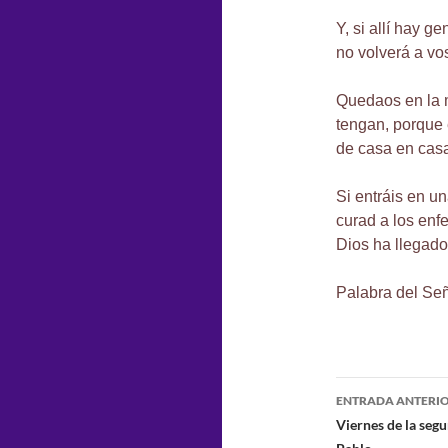
Y, si allí hay g
no volverá a vo
Quedaos en la 
tengan, porque 
de casa en cas
Si entráis en u
curad a los enf
Dios ha llegado
Palabra del Señ
Navegaci
ENTRADA ANTERI
de
Viernes de la seg