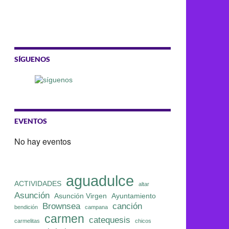
SÍGUENOS
EVENTOS
No hay eventos
aguadulce
ACTIVIDADES
altar
Asunción
Asunción Virgen
Ayuntamiento
Brownsea
canción
bendición
campana
carmen
catequesis
carmelitas
chicos