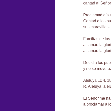
cantad al Señor
Proclamad día tr
Contad a los pu
sus maravillas 
Familias de los
aclamad la glori
aclamad la glor
Decid a los pueb
y no se moverá;
Aleluya Lc 4, 1
R. Aleluya, alel
El Señor me ha 
a proclamar a lo