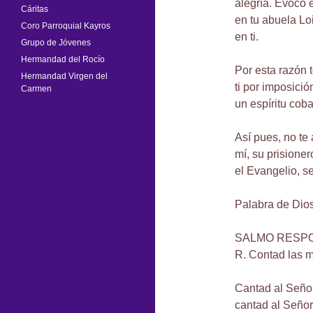
alegría. Evoco e
Cáritas
en tu abuela Lo
Coro Parroquial Kayros
en ti.
Grupo de Jóvenes
Hermandad del Rocío
Por esta razón 
Hermandad Virgen del
ti por imposici
Carmen
un espíritu coba
Así pues, no te
mí, su prisione
el Evangelio, s
Palabra de Dios
SALMO RESPONS
R. Contad las m
Cantad al Señor
cantad al Señor,