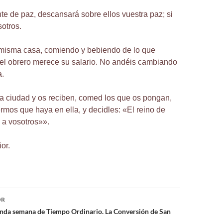
ente de paz, descansará sobre ellos vuestra paz; si
sotros.
misma casa, comiendo y bebiendo de lo que
el obrero merece su salario. No andéis cambiando
a.
na ciudad y os reciben, comed los que os pongan,
ermos que haya en ella, y decidles: «El reino de
 a vosotros»».
or.
ón
OR
unda semana de Tiempo Ordinario. La Conversión de San