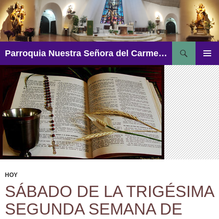
Saltar
al
contenido
Buscar
Parroquia Nuestra Señora del Carmen – Aguadulce
MENÚ
PRINCI
HOY
SÁBADO DE LA TRIGÉSIMA
SEGUNDA SEMANA DE