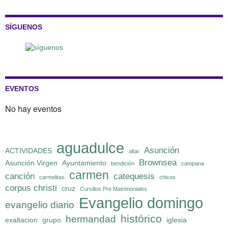
SÍGUENOS
EVENTOS
No hay eventos
aguadulce
Asunción
ACTIVIDADES
altar
Brownsea
Asunción Virgen
Ayuntamiento
bendición
campana
carmen
canción
catequesis
carmelitas
chicos
corpus christi
cruz
Cursillos Pre Matrimoniales
Evangelio domingo
evangelio diario
histórico
hermandad
exaltacion
grupo
iglesia