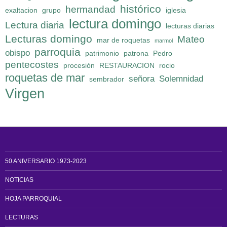
histórico
hermandad
exaltacion
grupo
iglesia
lectura domingo
Lectura diaria
lecturas diarias
Lecturas domingo
Mateo
mar de roquetas
marmol
parroquia
obispo
patrimonio
patrona
Pedro
pentecostes
procesión
RESTAURACION
rocio
roquetas de mar
señora
Solemnidad
sembrador
Virgen
50 ANIVERSARIO 1973-2023
NOTICIAS
HOJA PARROQUIAL
LECTURAS