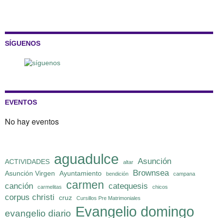
SÍGUENOS
EVENTOS
No hay eventos
aguadulce
Asunción
ACTIVIDADES
altar
Brownsea
Asunción Virgen
Ayuntamiento
bendición
campana
carmen
canción
catequesis
carmelitas
chicos
corpus christi
cruz
Cursillos Pre Matrimoniales
Evangelio domingo
evangelio diario