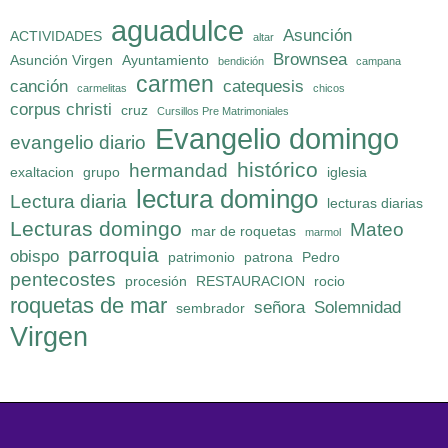
aguadulce
Asunción
ACTIVIDADES
altar
Brownsea
Asunción Virgen
Ayuntamiento
bendición
campana
carmen
canción
catequesis
carmelitas
chicos
corpus christi
cruz
Cursillos Pre Matrimoniales
Evangelio domingo
evangelio diario
histórico
hermandad
exaltacion
grupo
iglesia
lectura domingo
Lectura diaria
lecturas diarias
Lecturas domingo
Mateo
mar de roquetas
marmol
parroquia
obispo
patrimonio
patrona
Pedro
pentecostes
procesión
RESTAURACION
rocio
roquetas de mar
señora
Solemnidad
sembrador
Virgen