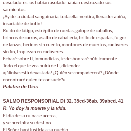
desoladores los habían asolado habían destrozado sus
sarmientos.
¡Ay de la ciudad sanguinaria, toda ella mentira, llena de rapiña,
insaciable de botín!
Ruido de látigo, estrépito de ruedas, galope de caballos,
brincos de carros, asalto de caballería, brillo de espadas, fulgor
de lanzas, heridos sin cuento, montones de muertos, cadáveres
sin fin, tropiezan en cadáveres.
Echaré sobre ti, inmundicias, te deshonraré públicamente.
Todo el que te vea huirá de ti, diciendo:
«¡Nínive está devastada! ¿Quién se compadecerá? ¿Dónde
encontraré quien te consuele?».
Palabra de Dios.
SALMO RESPONSORIAL Dt 32, 35cd-36ab. 39abcd. 41
R. Yo doy la muerte y la vida.
El día de su ruina se acerca,
y se precipita su destino.
El Señor hará justicia a su pueblo