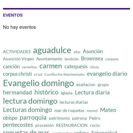
EVENTOS
No hay eventos
aguadulce
Asunción
ACTIVIDADES
altar
Brownsea
Asunción Virgen
Ayuntamiento
bendición
campana
carmen
canción
catequesis
carmelitas
chicos
evangelio diario
corpus christi
cruz
Cursillos Pre Matrimoniales
Evangelio domingo
exaltacion
grupo
histórico
hermandad
Lectura diaria
iglesia
lectura domingo
lecturas diarias
Lecturas domingo
Mateo
mar de roquetas
marmol
parroquia
obispo
patrimonio
patrona
Pedro
pentecostes
procesión
RESTAURACION
rocio
roquetas de mar
señora
Solemnidad