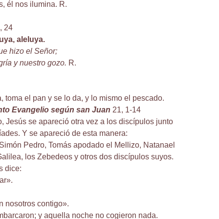
, él nos ilumina. R.
, 24
luya, aleluya.
ue hizo el Señor;
gría y nuestro gozo.
R.
, toma el pan y se lo da, y lo mismo el pescado.
anto Evangelio según san Juan
21, 1-14
, Jesús se apareció otra vez a los discípulos junto
ríades. Y se apareció de esta manera:
 Simón Pedro, Tomás apodado el Mellizo, Natanael
alilea, los Zebedeos y otros dos discípulos suyos.
 dice:
ar».
:
 nosotros contigo».
mbarcaron; y aquella noche no cogieron nada.