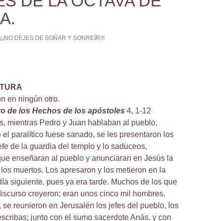
ES DE LA OCTAVA DE
A.
¡¡¡NO DEJES DE SOÑAR Y SONREÍR!!!
CTURA
n en ningún otro.
bro de los Hechos de los apóstoles
4, 1-12
s, mientras Pedro y Juan hablaban al pueblo,
el paralítico fuese sanado, se les presentaron los
efe de la guardia del templo y lo saduceos,
que enseñaran al pueblo y anunciaran en Jesús la
 los muertos. Los apresaron y los metieron en la
 día siguiente, pues ya era tarde. Muchos de los que
discurso creyeron; eran unos cinco mil hombres.
, se reunieron en Jerusalén los jefes del pueblo, los
escribas; junto con el sumo sacerdote Anás, y con