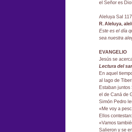
el Señor es Dios
Aleluya Sal 117
R. Aleluya, ale
Este es el día q
sea nuestra ale
EVANGELIO
Jesús se acerca
Lectura del s
En aquel tiempo
al lago de Tibe
Estaban juntos
el de Caná de G
Simón Pedro les
«Me voy a pesc
Ellos contestan
«Vamos también
Salieron y se e