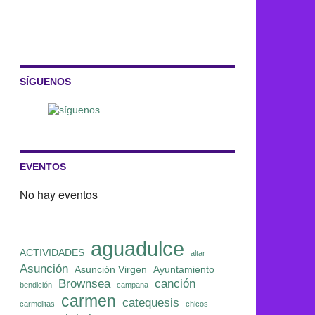
SÍGUENOS
EVENTOS
No hay eventos
aguadulce
ACTIVIDADES
altar
Asunción
Asunción Virgen
Ayuntamiento
Brownsea
canción
bendición
campana
carmen
catequesis
carmelitas
chicos