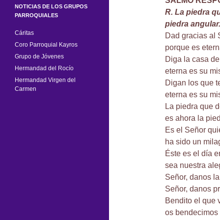
SALMO RESP
NOTICIAS DE LOS GRUPOS
R. La piedra q
PARROQUIALES
piedra angular
Cáritas
Dad gracias al
Coro Parroquial Kayros
porque es etern
Grupo de Jóvenes
Diga la casa de 
Hermandad del Rocío
eterna es su mis
Hermandad Virgen del
Digan los que t
Carmen
eterna es su mis
La piedra que d
es ahora la pied
Es el Señor qui
ha sido un mila
Éste es el día e
sea nuestra ale
Señor, danos la
Señor, danos p
Bendito el que 
os bendecimos 