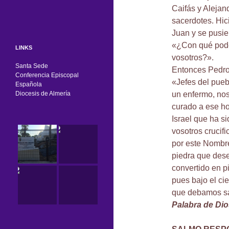
Caifás y Alejan
sacerdotes. Hic
Juan y se pusier
«¿Con qué pode
LINKS
vosotros?».
Santa Sede
Entonces Pedro, 
Conferencia Episcopal
«Jefes del pueb
Española
Diocesis de Almería
un enfermo, nos
curado a ese ho
Israel que ha s
vosotros crucifi
por este Nombre
piedra que dese
convertido en p
pues bajo el ci
que debamos sa
Palabra de Dio