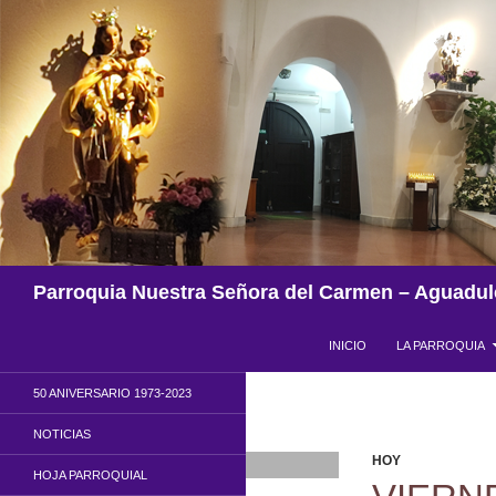
Saltar
al
contenido
Buscar
Parroquia Nuestra Señora del Carmen – Aguadul
INICIO
LA PARROQUIA
50 ANIVERSARIO 1973-2023
NOTICIAS
HOY
HOJA PARROQUIAL