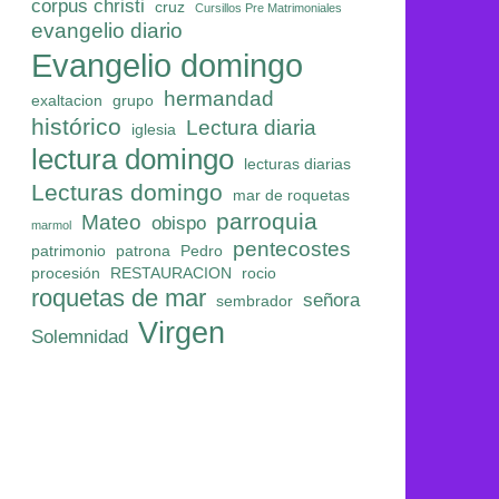
corpus christi
cruz
Cursillos Pre Matrimoniales
evangelio diario
Evangelio domingo
hermandad
exaltacion
grupo
histórico
Lectura diaria
iglesia
lectura domingo
lecturas diarias
Lecturas domingo
mar de roquetas
parroquia
Mateo
obispo
marmol
pentecostes
patrimonio
patrona
Pedro
procesión
RESTAURACION
rocio
roquetas de mar
señora
sembrador
Virgen
Solemnidad