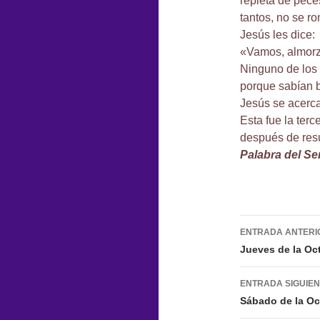
repleta de pece
tantos, no se ro
Jesús les dice:
«Vamos, almor
Ninguno de los 
porque sabían b
Jesús se acerca
Esta fue la terc
después de resu
Palabra del Se
Navegac
ENTRADA ANTERI
de
Jueves de la Oc
entradas
ENTRADA SIGUIE
Sábado de la Oc