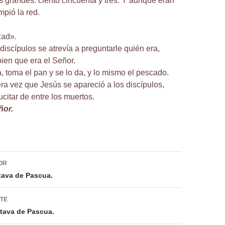
s grandes: ciento cincuenta y tres. Y aunque eran
mpió la red.
zad».
discípulos se atrevía a preguntarle quién era,
ien que era el Señor.
, toma el pan y se lo da, y lo mismo el pescado.
era vez que Jesús se apareció a los discípulos,
citar de entre los muertos.
ñor.
ión
OR
tava de Pascua.
NTE
tava de Pascua.