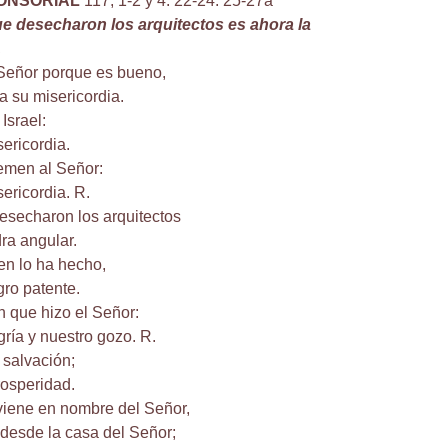
ONSORIAL
117, 1-2 y 4. 22-24. 25-27a
ue desecharon los arquitectos es ahora la
.
 Señor porque es bueno,
a su misericordia.
Israel:
ericordia.
emen al Señor:
ericordia. R.
esecharon los arquitectos
ra angular.
en lo ha hecho,
gro patente.
n que hizo el Señor:
gría y nuestro gozo. R.
 salvación;
rosperidad.
viene en nombre del Señor,
desde la casa del Señor;