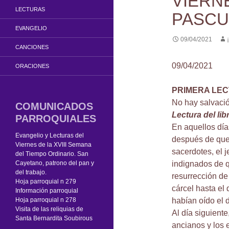
VIERN
LECTURAS
PASCU
EVANGELIO
09/04/2021
CANCIONES
09/04/2021
ORACIONES
PRIMERA LE
No hay salvació
COMUNICADOS
Lectura del li
PARROQUIALES
En aquellos día
Evangelio y Lecturas del
después de que 
Viernes de la XVIII Semana
sacerdotes, el j
del Tiempo Ordinario. San
Cayetano, patrono del pan y
indignados de 
del trabajo.
resurrección de
Hoja parroquial n 279
cárcel hasta el
Información parroquial
Hoja parroquial n 278
habían oído el 
Visita de las reliquias de
Al día siguiente
Santa Bernardita Soubirous
ancianos y los 