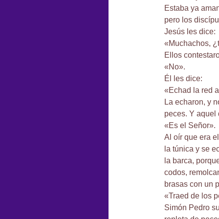
Estaba ya amane
pero los discíp
Jesús les dice:
«Muchachos, ¿t
Ellos contestar
«No».
Él les dice:
«Echad la red a
La echaron, y no
peces. Y aquel 
«Es el Señor».
Al oír que era 
la túnica y se 
la barca, porqu
codos, remolcand
brasas con un p
«Traed de los 
Simón Pedro subi