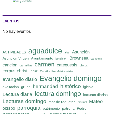
EVENTOS
No hay eventos
aguadulce
Asunción
ACTIVIDADES
altar
Brownsea
Asunción Virgen
Ayuntamiento
bendición
campana
carmen
canción
catequesis
carmelitas
chicos
corpus christi
cruz
Cursillos Pre Matrimoniales
Evangelio domingo
evangelio diario
histórico
hermandad
exaltacion
grupo
iglesia
lectura domingo
Lectura diaria
lecturas diarias
Lecturas domingo
Mateo
mar de roquetas
marmol
parroquia
obispo
patrimonio
patrona
Pedro