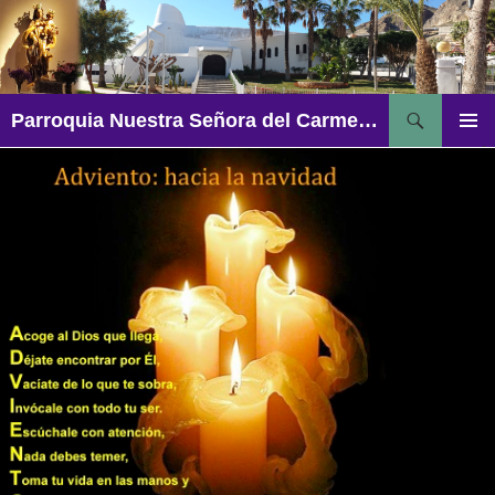
Saltar
al
contenido
Buscar
Parroquia Nuestra Señora del Carmen – Aguadulce
MENÚ
PRINCI