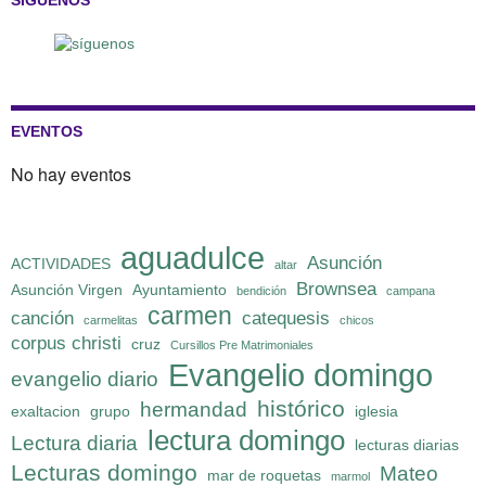
SÍGUENOS
EVENTOS
No hay eventos
aguadulce
Asunción
ACTIVIDADES
altar
Brownsea
Asunción Virgen
Ayuntamiento
bendición
campana
carmen
canción
catequesis
carmelitas
chicos
corpus christi
cruz
Cursillos Pre Matrimoniales
Evangelio domingo
evangelio diario
histórico
hermandad
exaltacion
grupo
iglesia
lectura domingo
Lectura diaria
lecturas diarias
Lecturas domingo
Mateo
mar de roquetas
marmol