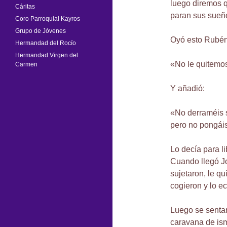
luego diremos q
Cáritas
paran sus sueñ
Coro Parroquial Kayros
Grupo de Jóvenes
Oyó esto Rubén,
Hermandad del Rocío
Hermandad Virgen del
«No le quitemos
Carmen
Y añadió:
«No derraméis s
pero no pongái
Lo decía para l
Cuando llegó J
sujetaron, le q
cogieron y lo e
Luego se sentaro
caravana de is