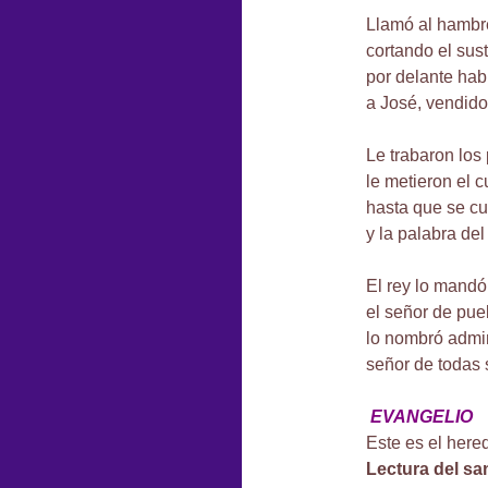
Llamó al hambre
cortando el sus
por delante hab
a José, vendido
Le trabaron los 
le metieron el c
hasta que se cu
y la palabra del
El rey lo mandó
el señor de pueb
lo nombró admin
señor de todas 
EVANGELIO
Este es el here
Lectura del sa