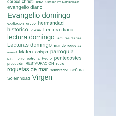
corpus christi
cruz
Cursillos Pre Matrimoniales
evangelio diario
Evangelio domingo
hermandad
exaltacion
grupo
histórico
Lectura diaria
iglesia
lectura domingo
lecturas diarias
Lecturas domingo
mar de roquetas
parroquia
Mateo
obispo
marmol
pentecostes
patrimonio
patrona
Pedro
procesión
RESTAURACION
rocio
roquetas de mar
señora
sembrador
Virgen
Solemnidad