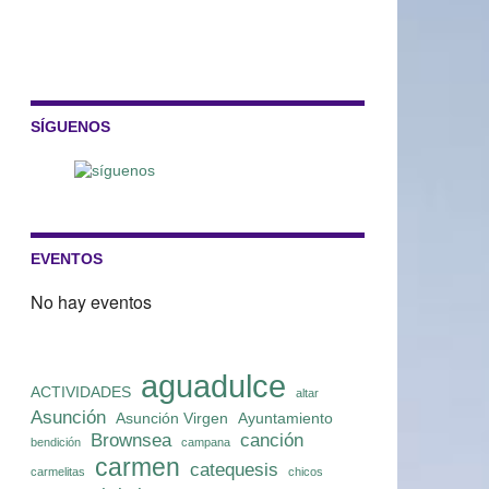
SÍGUENOS
EVENTOS
No hay eventos
aguadulce
ACTIVIDADES
altar
Asunción
Asunción Virgen
Ayuntamiento
Brownsea
canción
bendición
campana
carmen
catequesis
carmelitas
chicos