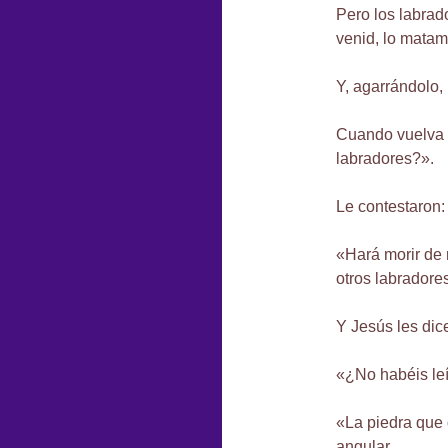
Pero los labrado
venid, lo mata
Y, agarrándolo, 
Cuando vuelva e
labradores?».
Le contestaron:
«Hará morir de 
otros labradores
Y Jesús les dic
«¿No habéis leí
«La piedra que 
angular.