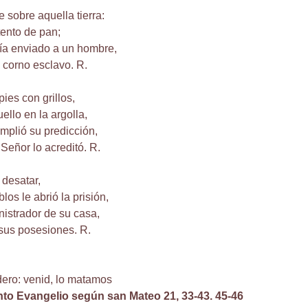
 sobre aquella tierra:
tento de pan;
ía enviado a un hombre,
 corno esclavo. R.
pies con grillos,
uello en la argolla,
mplió su predicción,
 Señor lo acreditó. R.
 desatar,
los le abrió la prisión,
istrador de su casa,
sus posesiones. R.
dero: venid, lo matamos
nto Evangelio según san Mateo 21, 33-43. 45-46