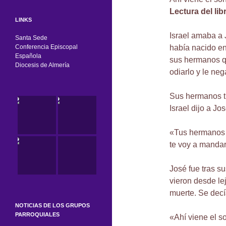
Lectura del lib
LINKS
Israel amaba a 
Santa Sede
Conferencia Episcopal
había nacido en
Española
sus hermanos q
Diocesis de Almería
odiarlo y le ne
Sus hermanos t
Israel dijo a Jos
«Tus hermanos 
te voy a mandar
José fue tras s
vieron desde le
muerte. Se decí
NOTICIAS DE LOS GRUPOS
PARROQUIALES
«Ahí viene el s