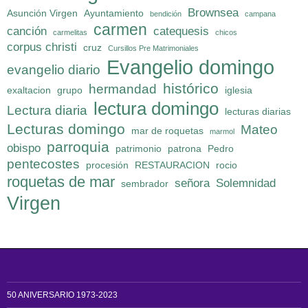
Brownsea
Asunción Virgen
Ayuntamiento
bendición
campana
carmen
canción
catequesis
carmelitas
chicos
corpus christi
cruz
Cursillos Pre Matrimoniales
Evangelio domingo
evangelio diario
histórico
hermandad
exaltacion
grupo
iglesia
lectura domingo
Lectura diaria
lecturas diarias
Lecturas domingo
Mateo
mar de roquetas
marmol
parroquia
obispo
patrimonio
patrona
Pedro
pentecostes
procesión
RESTAURACION
rocio
roquetas de mar
señora
Solemnidad
sembrador
Virgen
50 ANIVERSARIO 1973-2023