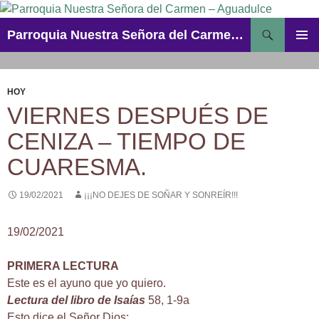
Saltar
al
Buscar
Parroquia Nuestra Señora del Carmen – Aguadulce
contenido
MENÚ
PRINCI
HOY
VIERNES DESPUÉS DE
CENIZA – TIEMPO DE
CUARESMA.
19/02/2021
¡¡¡NO DEJES DE SOÑAR Y SONREÍR!!!
19/02/2021
PRIMERA LECTURA
Este es el ayuno que yo quiero.
Lectura del libro de Isaías
58, 1-9a
Esto dice el Señor Dios: