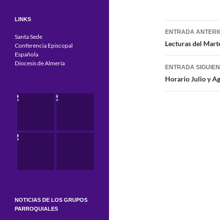
LINKS
Navegaci
ENTRADA ANTERI
Santa Sede
de
Lecturas del Mart
Conferencia Episcopal
Española
entradas
Diocesis de Almería
ENTRADA SIGUIE
Horario Julio y A
NOTICIAS DE LOS GRUPOS
PARROQUIALES