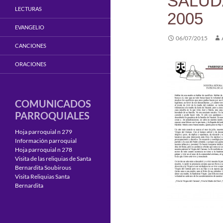
SALUD
LECTURAS
2005
EVANGELIO
06/07/2015
CANCIONES
ORACIONES
COMUNICADOS
PARROQUIALES
Hoja parroquial n 279
Información parroquial
Hoja parroquial n 278
Visita de las reliquias de Santa
Bernardita Soubirous
Visita Reliquias Santa
Bernardita