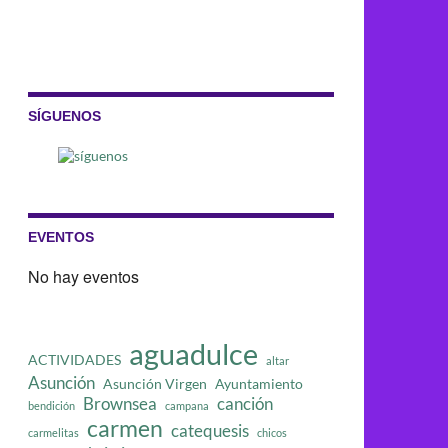
SÍGUENOS
EVENTOS
No hay eventos
aguadulce
ACTIVIDADES
altar
Asunción
Asunción Virgen
Ayuntamiento
Brownsea
canción
bendición
campana
carmen
catequesis
carmelitas
chicos