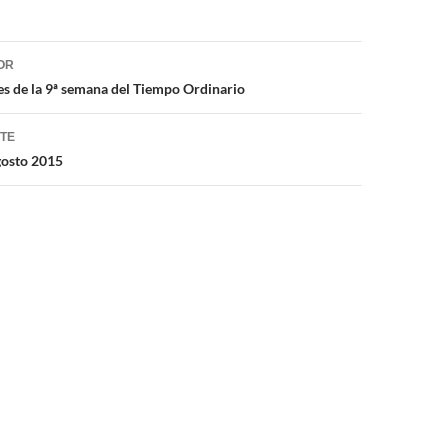
ón
OR
es de la 9ª semana del Tiempo Ordinario
NTE
gosto 2015