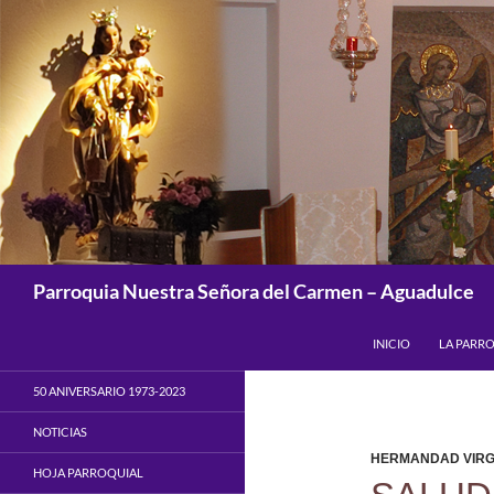
Saltar
al
contenido
Buscar
Parroquia Nuestra Señora del Carmen – Aguadulce
INICIO
LA PARR
50 ANIVERSARIO 1973-2023
NOTICIAS
HERMANDAD VIRG
HOJA PARROQUIAL