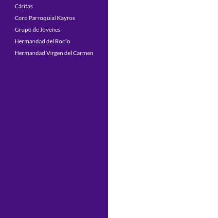
Cáritas
Coro Parroquial Kayros
Grupo de Jóvenes
Hermandad del Rocío
Hermandad Virgen del Carmen