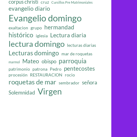
corpus christi
cruz
Cursillos Pre Matrimoniales
evangelio diario
Evangelio domingo
hermandad
exaltacion
grupo
histórico
Lectura diaria
iglesia
lectura domingo
lecturas diarias
Lecturas domingo
mar de roquetas
parroquia
Mateo
obispo
marmol
pentecostes
patrimonio
patrona
Pedro
procesión
RESTAURACION
rocio
roquetas de mar
señora
sembrador
Virgen
Solemnidad